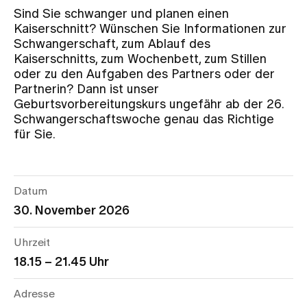
Sind Sie schwanger und planen einen
Kaiserschnitt? Wünschen Sie Informationen zur
Zuweisende
Schwangerschaft, zum Ablauf des
Kaiserschnitts, zum Wochenbett, zum Stillen
oder zu den Aufgaben des Partners oder der
Events
Partnerin? Dann ist unser
Geburtsvorbereitungskurs ungefähr ab der 26.
Schwangerschaftswoche genau das Richtige
Über uns
für Sie.
Aktuelles
Datum
30. November 2026
Jobs & Karriere
Uhrzeit
18.15 – 21.45 Uhr
Kontakt
Babygalerie
Adresse
Blog