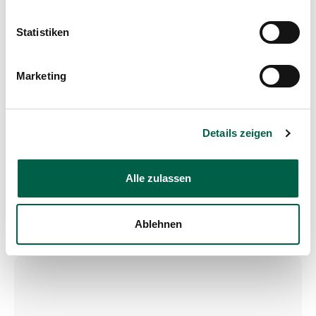
Statistiken
Veranstaltungsort
Marketing
Brunnenhofsaal
Details zeigen
Neuweg 12
8125 Zollikerberg
Alle zulassen
Google Maps
Ablehnen