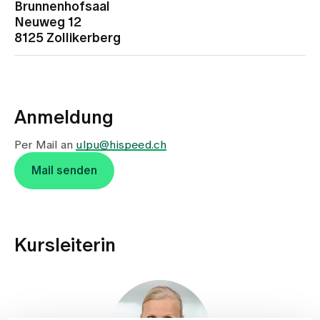
Medien
Brunnenhofsaal
Publikationen
Neuweg 12
8125 Zollikerberg
Anmeldung
Per Mail an
ulpu@hispeed.ch
Mail senden
Kursleiterin