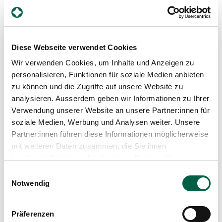
Diese Webseite verwendet Cookies
Ulpu Pulkkinen
Wir verwenden Cookies, um Inhalte und Anzeigen zu
Hebamme, Frauenklinik
personalisieren, Funktionen für soziale Medien anbieten
zu können und die Zugriffe auf unsere Website zu
Spital Zollikerberg
Departement für Frauen-, Kinder- und Geburtsmedizin
analysieren. Ausserdem geben wir Informationen zu Ihrer
Frauenklinik
Verwendung unserer Website an unsere Partner:innen für
Trichtenhauserstrasse 20
soziale Medien, Werbung und Analysen weiter. Unsere
8125 Zollikerberg
Partner:innen führen diese Informationen möglicherweise
mit weiteren Daten zusammen, die Sie ihnen
+41 78 636 31 60
bereitgestellt haben oder die sie im Rahmen Ihrer
Mail
Nutzung der Dienste gesammelt haben.
Einwilligungsauswahl
Notwendig
Profil anzeigen
Präferenzen