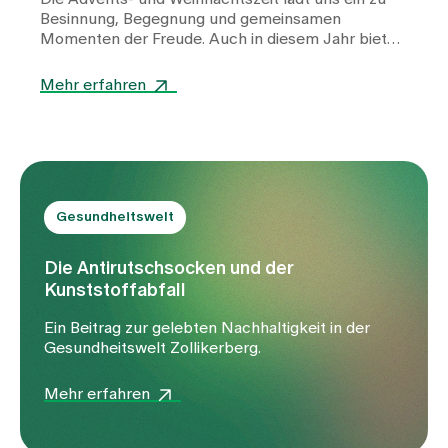
Besinnung, Begegnung und gemeinsamen
Momenten der Freude. Auch in diesem Jahr bieten
wir in der Gesundheitswelt ein vielfältiges Angebot
spiritueller, musikalischer und gemeinschaftlicher
Mehr erfahren
Anlässe.
Gesundheitswelt
Die Antirutschsocken und der
Kunststoffabfall
Ein Beitrag zur gelebten Nachhaltigkeit in der
Gesundheitswelt Zollikerberg.
Mehr erfahren