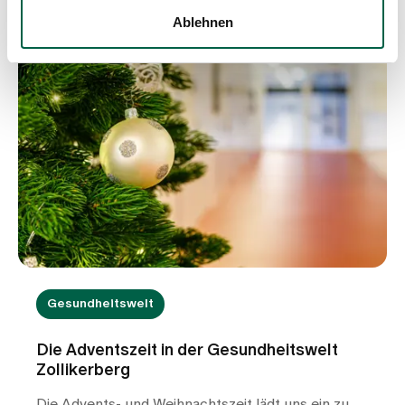
verschiedene Faktoren begünstigt. Neben
Ablehnen
Ernährungsgewohnheiten und einer zu geringen
Flüssigkeitszufuhr können bei manchen
Betroffenen auch Stoffwechselstörungen die
Ursache sein. Treten Nierensteine wiederholt oder
bereits in jungen Jahren auf, ist in der Regel eine
weiterführende Abklärung durch einen
Nephrologen in einer spezialisierten Sprechstunde
sinnvoll. So können mögliche
Stoffwechselstörungen erkannt und gezielt
behandelt werden, um das Risiko für erneute
Steinbildungen zu verringern.
Gesundheitswelt
Die Adventszeit in der Gesundheitswelt
Zollikerberg
Die Advents- und Weihnachtszeit lädt uns ein zu