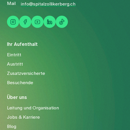
Mail
info@spitalzollikerberg.ch
Ihr Aufenthalt
Eintritt
Austritt
Zusatzversicherte
Besuchende
Über uns
Leitung und Organisation
Jobs & Karriere
Blog