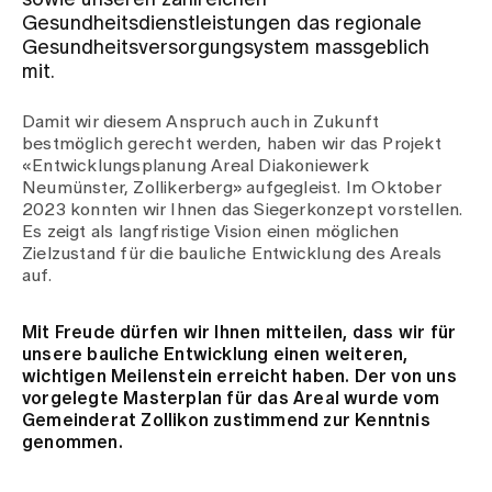
sowie unseren zahlreichen
Gesundheitsdienstleistungen das regionale
Gesundheitsversorgungsystem massgeblich
Zuweisende
mit.
Damit wir diesem Anspruch auch in Zukunft
Events
bestmöglich gerecht werden, haben wir das Projekt
«Entwicklungsplanung Areal Diakoniewerk
Neumünster, Zollikerberg» aufgegleist. Im Oktober
Über uns
2023 konnten wir Ihnen das Siegerkonzept vorstellen.
Es zeigt als langfristige Vision einen möglichen
Zielzustand für die bauliche Entwicklung des Areals
auf.
Aktuelles
Mit Freude dürfen wir Ihnen mitteilen, dass wir für
unsere bauliche Entwicklung einen weiteren,
Jobs & Karriere
wichtigen Meilenstein erreicht haben. Der von uns
vorgelegte Masterplan für das Areal wurde vom
Gemeinderat Zollikon zustimmend zur Kenntnis
Kontakt
genommen.
Babygalerie
Blog