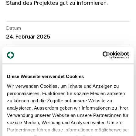
Stand des Projektes gut zu informieren.
Zuweisende
Datum
Events
24. Februar 2025
Adresse
Über uns
Brunnenhofsaal, Neuweg 16, 8125 Zollikerberg
Diese Webseite verwendet Cookies
Aktuelles
Wir verwenden Cookies, um Inhalte und Anzeigen zu
Für unsere
Mieterschaft
ist ein Informationsanlass am
personalisieren, Funktionen für soziale Medien anbieten
Montag, 24. Februar 2025, um 15.30 geplant.
Jobs & Karriere
zu können und die Zugriffe auf unsere Website zu
analysieren. Ausserdem geben wir Informationen zu Ihrer
Der
öffentliche Informationsanlass
findet am
Verwendung unserer Website an unsere Partner:innen für
Kontakt
Montag, 24. Februar 2025, um 18.30 Uhr, statt.
soziale Medien, Werbung und Analysen weiter. Unsere
Babygalerie
Partner:innen führen diese Informationen möglicherweise
Blog
Ort
: Brunnenhofsaal, Neuweg 16, 8125 Zollikerberg