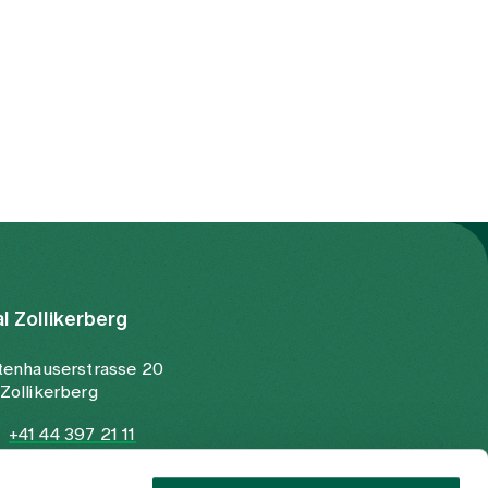
al Zollikerberg
tenhauserstrasse 20
Zollikerberg
+41 44 397 21 11
+41 44 397 21 12
info@spitalzollikerberg.ch