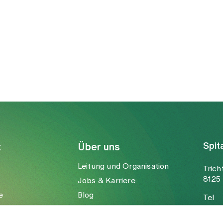
Spit
t
Über uns
Leitung und Organisation
Trich
8125 
Jobs & Karriere
e
Blog
Tel
Medien
Fax
Mail