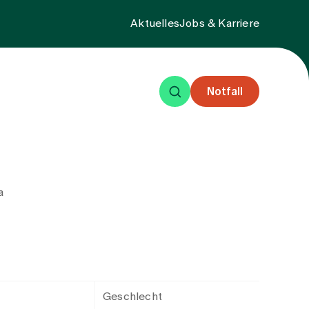
Aktuelles
Jobs & Karriere
Notfall
eisende
Events
Über uns
a
Geschlecht