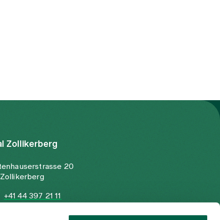
al Zollikerberg
tenhauserstrasse 20
Zollikerberg
+41 44 397 21 11
+41 44 397 21 12
info@spitalzollikerberg.ch