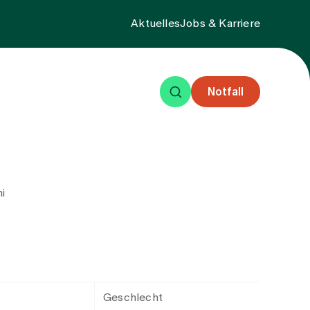
Aktuelles
Jobs & Karriere
Notfall
eisende
Events
Über uns
i
Geschlecht