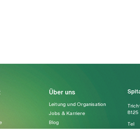
Spit
t
Über uns
Leitung und Organisation
Trich
8125 
Jobs & Karriere
e
Blog
Tel
Medien
Fax
Mail