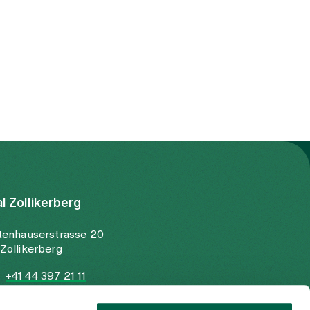
al Zollikerberg
tenhauserstrasse 20
Zollikerberg
+41 44 397 21 11
+41 44 397 21 12
info@spitalzollikerberg.ch