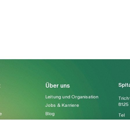
Spit
t
Über uns
Leitung und Organisation
Trich
8125 
Jobs & Karriere
e
Blog
Tel
Medien
Fax
Mail