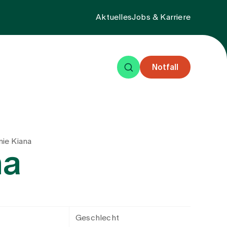
Aktuelles
Jobs & Karriere
Notfall
eisende
Events
Über uns
nie Kiana
na
Geschlecht