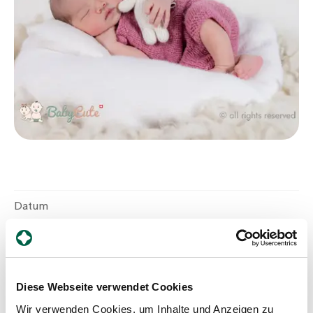
Zuweisende
Events
Über uns
Aktuelles
Datum
27.7.2025
Jobs & Karriere
Geburtszeit
Kontakt
21:36
Diese Webseite verwendet Cookies
Babygalerie
Blog
Wir verwenden Cookies, um Inhalte und Anzeigen zu
Geschlecht