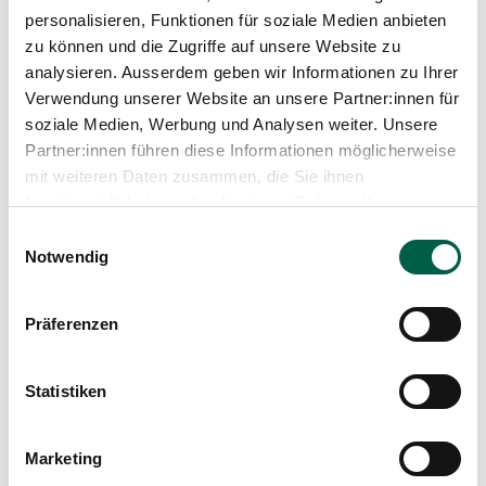
Medien
personalisieren, Funktionen für soziale Medien anbieten
Mädchen
Publikationen
zu können und die Zugriffe auf unsere Website zu
analysieren. Ausserdem geben wir Informationen zu Ihrer
Grösse
Verwendung unserer Website an unsere Partner:innen für
49 cm
soziale Medien, Werbung und Analysen weiter. Unsere
Partner:innen führen diese Informationen möglicherweise
Gewicht
mit weiteren Daten zusammen, die Sie ihnen
3145 Gramm
bereitgestellt haben oder die sie im Rahmen Ihrer
Nutzung der Dienste gesammelt haben.
Einwilligungsauswahl
Notwendig
Präferenzen
Beitrag teilen
Statistiken
Marketing