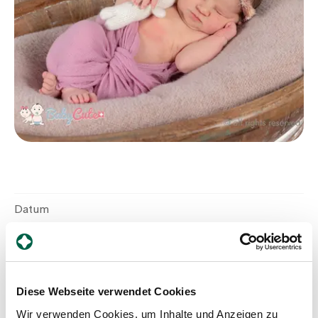
Zuweisende
Events
Über uns
Aktuelles
Datum
28.8.2024
Jobs & Karriere
Geburtszeit
Kontakt
19:47
Diese Webseite verwendet Cookies
Babygalerie
Blog
Wir verwenden Cookies, um Inhalte und Anzeigen zu
Geschlecht