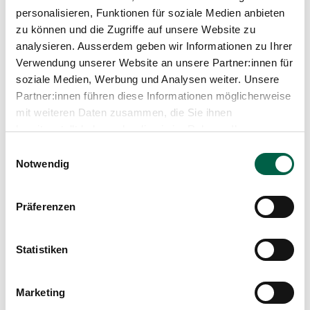
Medien
personalisieren, Funktionen für soziale Medien anbieten
Mädchen
Publikationen
zu können und die Zugriffe auf unsere Website zu
analysieren. Ausserdem geben wir Informationen zu Ihrer
Grösse
Verwendung unserer Website an unsere Partner:innen für
50 cm
soziale Medien, Werbung und Analysen weiter. Unsere
Partner:innen führen diese Informationen möglicherweise
Gewicht
mit weiteren Daten zusammen, die Sie ihnen
3320 Gramm
bereitgestellt haben oder die sie im Rahmen Ihrer
Nutzung der Dienste gesammelt haben.
Einwilligungsauswahl
Notwendig
Präferenzen
Beitrag teilen
Statistiken
Marketing