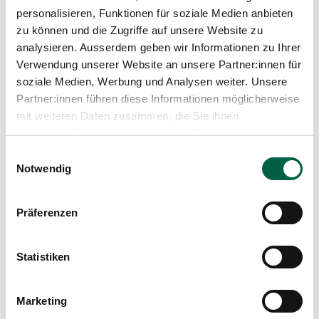
Medien
personalisieren, Funktionen für soziale Medien anbieten
Mädchen
Publikationen
zu können und die Zugriffe auf unsere Website zu
analysieren. Ausserdem geben wir Informationen zu Ihrer
Grösse
Verwendung unserer Website an unsere Partner:innen für
52 cm
soziale Medien, Werbung und Analysen weiter. Unsere
Partner:innen führen diese Informationen möglicherweise
Gewicht
mit weiteren Daten zusammen, die Sie ihnen
4105 Gramm
bereitgestellt haben oder die sie im Rahmen Ihrer
Nutzung der Dienste gesammelt haben.
Einwilligungsauswahl
Notwendig
Präferenzen
Beitrag teilen
Statistiken
Marketing