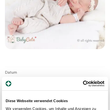
Zuweisende
Events
Über uns
Aktuelles
Datum
27.5.2026
Jobs & Karriere
Geburtszeit
Kontakt
02:10
Diese Webseite verwendet Cookies
Babygalerie
Blog
Wir verwenden Cookies, um Inhalte und Anzeigen zu
Geschlecht