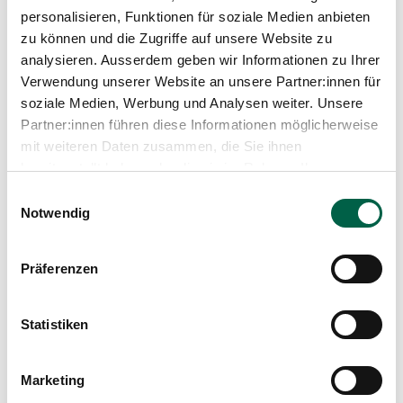
Medien
personalisieren, Funktionen für soziale Medien anbieten
Mädchen
Publikationen
zu können und die Zugriffe auf unsere Website zu
analysieren. Ausserdem geben wir Informationen zu Ihrer
Grösse
Verwendung unserer Website an unsere Partner:innen für
45 cm
soziale Medien, Werbung und Analysen weiter. Unsere
Partner:innen führen diese Informationen möglicherweise
Gewicht
mit weiteren Daten zusammen, die Sie ihnen
2480 Gramm
bereitgestellt haben oder die sie im Rahmen Ihrer
Nutzung der Dienste gesammelt haben.
Einwilligungsauswahl
Notwendig
Präferenzen
Beitrag teilen
Statistiken
Marketing