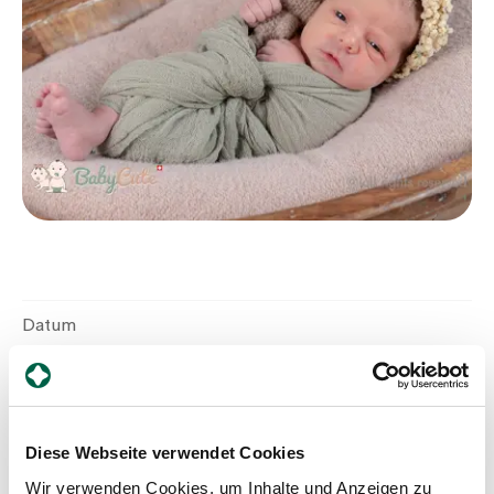
Zuweisende
Events
Über uns
Aktuelles
Datum
2.10.2025
Jobs & Karriere
Geburtszeit
Kontakt
08:52
Diese Webseite verwendet Cookies
Babygalerie
Blog
Wir verwenden Cookies, um Inhalte und Anzeigen zu
Geschlecht