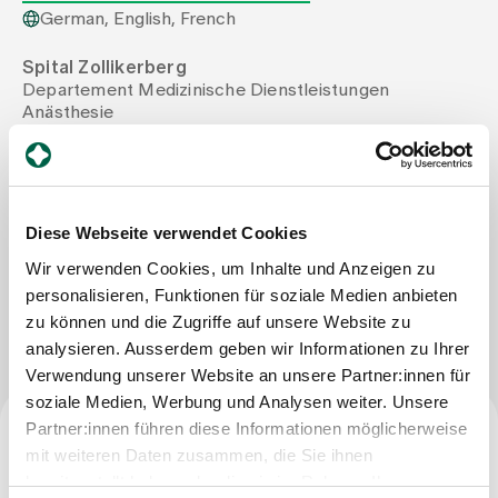
German, English, French
Assigning
Spital Zollikerberg
Departement Medizinische Dienstleistungen
Anästhesie
Events
Trichtenhauserstrasse 20
8125 Zollikerberg
Tel
+41 44 397 24 31
About us
Mail
stefanie.apprich@spitalzollikerberg.ch
Diese Webseite verwendet Cookies
Wir verwenden Cookies, um Inhalte und Anzeigen zu
personalisieren, Funktionen für soziale Medien anbieten
Latest news
Write Message
zu können und die Zugriffe auf unsere Website zu
analysieren. Ausserdem geben wir Informationen zu Ihrer
Jobs & Career
Verwendung unserer Website an unsere Partner:innen für
soziale Medien, Werbung und Analysen weiter. Unsere
Partner:innen führen diese Informationen möglicherweise
Contact us
mit weiteren Daten zusammen, die Sie ihnen
Specialist title
Baby gallery
bereitgestellt haben oder die sie im Rahmen Ihrer
Blog