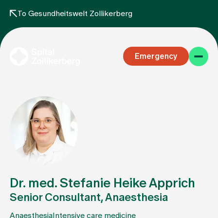
To Gesundheitswelt Zollikerberg
Emergency
Specialist areas
Stay
Dr. med. Stefanie Heike Apprich
Senior Consultant, Anaesthesia
Team
Anaesthesia
Intensive care medicine