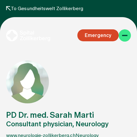
To Gesundheitswelt Zollikerberg
Emergency
Specialist areas
Stay
PD Dr. med. Sarah Marti
Consultant physician, Neurology
Team
www.neurologie-zollikerberg.ch
Neurology