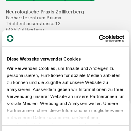
Neurologische Praxis Zollikerberg
Assigning
Fachärztezentrum Prisma
Trichtenhauserstrasse 12
8125 Zollikerberg
Events
Tel
+41 44 391 70 81
Mail
neurologie@hin.ch
Fax
+41 44 391 71 68
About us
Diese Webseite verwendet Cookies
Wir verwenden Cookies, um Inhalte und Anzeigen zu
personalisieren, Funktionen für soziale Medien anbieten
Write Message
Latest news
zu können und die Zugriffe auf unsere Website zu
analysieren. Ausserdem geben wir Informationen zu Ihrer
Jobs & Career
Verwendung unserer Website an unsere Partner:innen für
soziale Medien, Werbung und Analysen weiter. Unsere
Partner:innen führen diese Informationen möglicherweise
Contact us
Specialist title
mit weiteren Daten zusammen, die Sie ihnen
Baby gallery
bereitgestellt haben oder die sie im Rahmen Ihrer
Blog
Specialist in neurology