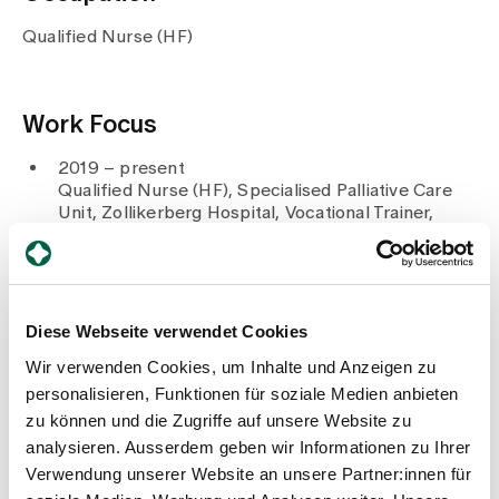
Media
Publications
Qualified Nurse (HF)
Work Focus
2019 – present
Qualified Nurse (HF), Specialised Palliative Care
Unit, Zollikerberg Hospital, Vocational Trainer,
Specialist in Aromatherapy
2017 – 2019
Qualified Nurse (HF), temporary staff member /
locum in Zurich hospitals, including Bethanien
Private Clinic, Klinik im Park and Hirslanden
Diese Webseite verwendet Cookies
2004 – 2017
Wir verwenden Cookies, um Inhalte und Anzeigen zu
Qualified Nurse (HF), Schulthess Clinic
2001 – 2003
personalisieren, Funktionen für soziale Medien anbieten
Qualified Nurse (HF), Internal Medicine,
zu können und die Zugriffe auf unsere Website zu
Zollikerberg Hospital
analysieren. Ausserdem geben wir Informationen zu Ihrer
1997–2001
Verwendung unserer Website an unsere Partner:innen für
Training as a Registered Nurse (DN2),