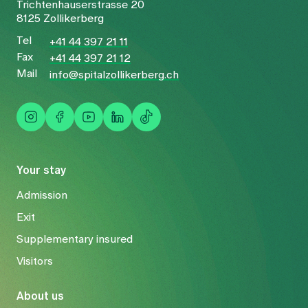
Trichtenhauserstrasse 20
8125 Zollikerberg
Tel
+41 44 397 21 11
Fax
+41 44 397 21 12
Mail
info@spitalzollikerberg.ch
Your stay
Admission
Exit
Supplementary insured
Visitors
About us