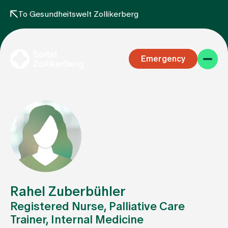
To Gesundheitswelt Zollikerberg
Emergency
Specialist areas
Stay
Rahel Zuberbühler
Registered Nurse, Palliative Care
Trainer, Internal Medicine
Team