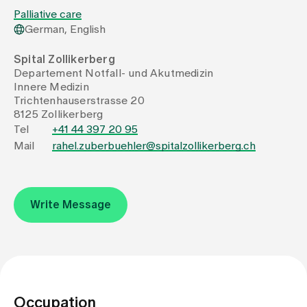
Palliative care
German, English
Assigning
Spital Zollikerberg
Departement Notfall- und Akutmedizin
Events
Innere Medizin
Trichtenhauserstrasse 20
8125 Zollikerberg
About us
Tel
+41 44 397 20 95
Mail
rahel.zuberbuehler@spitalzollikerberg.ch
Latest news
Write Message
Jobs & Career
Contact us
Baby gallery
Blog
Occupation