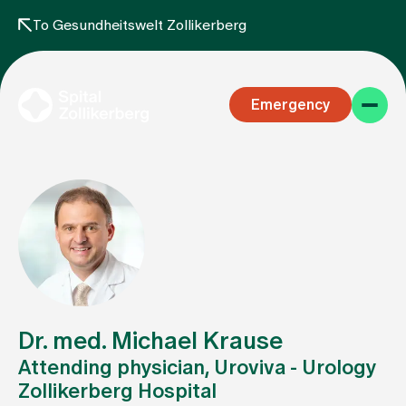
To Gesundheitswelt Zollikerberg
Emergency
Specialist areas
Stay
Dr. med. Michael Krause
Attending physician, Uroviva - Urology
Zollikerberg Hospital
Team