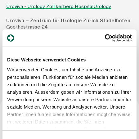
Uroviva - Urology Zollikerberg Hospital
Urology
Assigning
Uroviva – Zentrum für Urologie Zürich Stadelhofen
Goethestrasse 24
8001 Zürich
Events
Tel
+41 44 365 11 11
Mail
stadelhofen@uroviva.ch
About us
Diese Webseite verwendet Cookies
Wir verwenden Cookies, um Inhalte und Anzeigen zu
Write Message
personalisieren, Funktionen für soziale Medien anbieten
Latest news
zu können und die Zugriffe auf unsere Website zu
analysieren. Ausserdem geben wir Informationen zu Ihrer
Verwendung unserer Website an unsere Partner:innen für
Jobs & Career
soziale Medien, Werbung und Analysen weiter. Unsere
Partner:innen führen diese Informationen möglicherweise
Specialist title
mit weiteren Daten zusammen, die Sie ihnen
Contact us
Baby gallery
bereitgestellt haben oder die sie im Rahmen Ihrer
Specialist in urology
Blog
Nutzung der Dienste gesammelt haben.
Einwilligungsauswahl