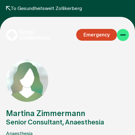
To Gesundheitswelt Zollikerberg
Emergency
Specialist areas
Stay
Martina Zimmermann
Senior Consultant, Anaesthesia
Team
Anaesthesia