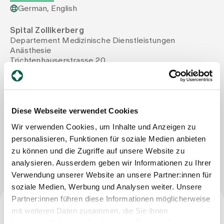
German, English
Assigning
Spital Zollikerberg
Departement Medizinische Dienstleistungen
Anästhesie
Events
Trichtenhauserstrasse 20
8125 Zollikerberg
Tel
+41 44 397 24 36
About us
Mail
martina.zimmermann@spitalzollikerberg.ch
Fax
+41 44 397 24 52
Diese Webseite verwendet Cookies
Wir verwenden Cookies, um Inhalte und Anzeigen zu
Latest news
personalisieren, Funktionen für soziale Medien anbieten
Write Message
zu können und die Zugriffe auf unsere Website zu
analysieren. Ausserdem geben wir Informationen zu Ihrer
Jobs & Career
Verwendung unserer Website an unsere Partner:innen für
soziale Medien, Werbung und Analysen weiter. Unsere
Contact us
Partner:innen führen diese Informationen möglicherweise
Baby gallery
mit weiteren Daten zusammen, die Sie ihnen
Blog
Specialist title
bereitgestellt haben oder die sie im Rahmen Ihrer