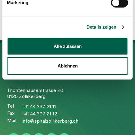
Marketing
2006 - 2012
Medical studies, University of Zurich
Details zeigen
Alle zulassen
To Gesundheitswelt Zollikerberg
Ablehnen
Spital Zollikerberg
Trichtenhauserstrasse 20
8125 Zollikerberg
Tel
+41 44 397 21 11
Fax
+41 44 397 21 12
Mail
info@spitalzollikerberg.ch