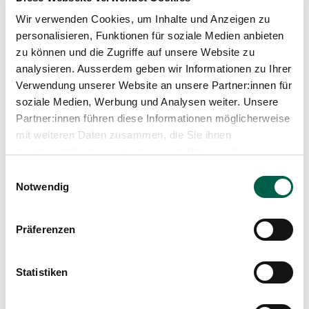
Media
Publications
Wir verwenden Cookies, um Inhalte und Anzeigen zu
personalisieren, Funktionen für soziale Medien anbieten
Career Path
zu können und die Zugriffe auf unsere Website zu
analysieren. Ausserdem geben wir Informationen zu Ihrer
Since 2025
Verwendung unserer Website an unsere Partner:innen für
Attending physician in urology, Zollikerberg
soziale Medien, Werbung und Analysen weiter. Unsere
Hospital
Partner:innen führen diese Informationen möglicherweise
2019 - 2024
mit weiteren Daten zusammen, die Sie ihnen
Senior Consultant Urologist, Uroviva - Practice at
Männedorf Hospital
bereitgestellt haben oder die sie im Rahmen Ihrer
2018 - 2018
Nutzung der Dienste gesammelt haben.
Einwilligungsauswahl
Specialist in urology, European Board of Urology
Notwendig
(EAU)
2014 - 2018
Assistant Urologist, Neurology at the University
Präferenzen
Hospital Zurich, Triemli City Hospital, Zurich and
Balgrist University Hospital, Zurich
2013 - 2014
Statistiken
Assistant doctor in various departments at the
University Hospital Zurich and Cantonal Hospital
Lucerne