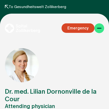
To Gesundheitswelt Zollikerberg
Emergency
Specialist areas
Stay
Dr. med. Lilian Dornonville de la
Cour
Attending physician
Team