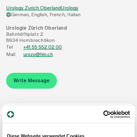
Urology Zurich Oberland
Urology
German, English, French, Italian
Assigning
Urologie Zürich Oberland
Bahnhöfliplatz 2
Events
8634 Hombrechtikon
Tel
+41 55 552 02 00
Mail
urozo@hin.ch
About us
Write Message
Latest news
Jobs & Career
Contact us
Specialist title
Baby gallery
Blog
Diese Webseite verwendet Cookies
Specialist in urology