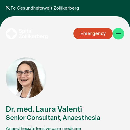
To Gesundheitswelt Zollikerberg
Emergency
Specialist areas
Stay
Dr. med. Laura Valenti
Senior Consultant, Anaesthesia
Team
Anaesthesia
Intensive care medicine