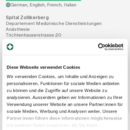
German, English, French, Italian
Assigning
Spital Zollikerberg
Departement Medizinische Dienstleistungen
Anästhesie
Events
Trichtenhauserstrasse 20
8125 Zollikerberg
Tel
+41 44 397 24 36
About us
Mail
laura.valenti@spitalzollikerberg.ch
Fax
+41 44 397 24 52
Diese Webseite verwendet Cookies
Wir verwenden Cookies, um Inhalte und Anzeigen zu
Latest news
personalisieren, Funktionen für soziale Medien anbieten
Write Message
zu können und die Zugriffe auf unsere Website zu
Jobs & Career
analysieren. Ausserdem geben wir Informationen zu Ihrer
Verwendung unserer Website an unsere Partner:innen für
soziale Medien, Werbung und Analysen weiter. Unsere
Contact us
Partner:innen führen diese Informationen möglicherweise
Baby gallery
mit weiteren Daten zusammen, die Sie ihnen
Blog
Specialist title