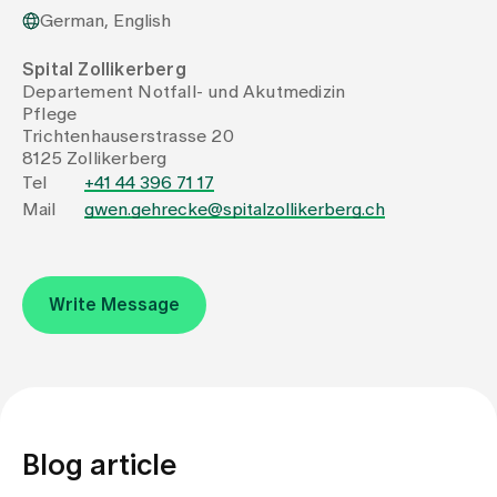
German, English
Assigning
Spital Zollikerberg
Departement Notfall- und Akutmedizin
Pflege
Events
Trichtenhauserstrasse 20
8125 Zollikerberg
Tel
+41 44 396 71 17
About us
Mail
gwen.gehrecke@spitalzollikerberg.ch
Latest news
Write Message
Jobs & Career
Contact us
Baby gallery
Blog article
Blog