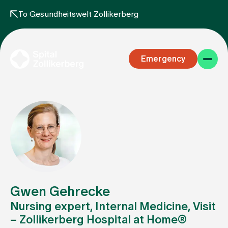
To Gesundheitswelt Zollikerberg
Emergency
Specialist areas
Stay
Gwen Gehrecke
Nursing expert, Internal Medicine, Visit
– Zollikerberg Hospital at Home®
Team