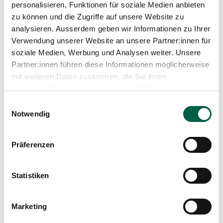
personalisieren, Funktionen für soziale Medien anbieten
Nursing expert Gwen Gehrecke and qualified
zu können und die Zugriffe auf unsere Website zu
nurse Debora Wahrenberger explain in an interview
analysieren. Ausserdem geben wir Informationen zu Ihrer
how nursing care at home works and how "Visit -
Verwendung unserer Website an unsere Partner:innen für
Spital Zollikerberg Zuhause®" differs from other
soziale Medien, Werbung und Analysen weiter. Unsere
healthcare providers.
Learn more
Partner:innen führen diese Informationen möglicherweise
mit weiteren Daten zusammen, die Sie ihnen
bereitgestellt haben oder die sie im Rahmen Ihrer
Nutzung der Dienste gesammelt haben.
Einwilligungsauswahl
Notwendig
Präferenzen
Statistiken
Marketing