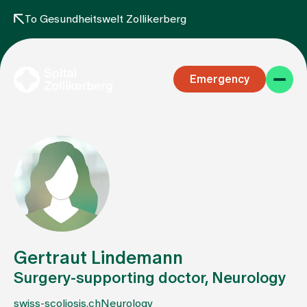
To Gesundheitswelt Zollikerberg
Emergency
Specialist areas
Stay
Gertraut Lindemann
Surgery-supporting doctor, Neurology
Team
swiss-scoliosis.ch
Neurology