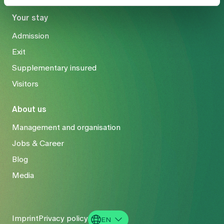
Your stay
Admission
Exit
Supplementary insured
Visitors
About us
Management and organisation
Jobs & Career
Blog
Media
Imprint
Privacy policy
EN