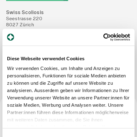
Swiss Scoliosis
Assigning
Seestrasse 220
8027 Zürich
Tel
+41 44 209 24 40
Events
Mail
info@swiss-scoliosis.ch
Fax
+41 44 209 24 41
About us
Diese Webseite verwendet Cookies
Wir verwenden Cookies, um Inhalte und Anzeigen zu
Write Message
personalisieren, Funktionen für soziale Medien anbieten
Latest news
zu können und die Zugriffe auf unsere Website zu
analysieren. Ausserdem geben wir Informationen zu Ihrer
Verwendung unserer Website an unsere Partner:innen für
Jobs & Career
soziale Medien, Werbung und Analysen weiter. Unsere
Partner:innen führen diese Informationen möglicherweise
Specialist title
mit weiteren Daten zusammen, die Sie ihnen
Contact us
Baby gallery
bereitgestellt haben oder die sie im Rahmen Ihrer
Specialist in neurology
Blog
Nutzung der Dienste gesammelt haben.
Einwilligungsauswahl