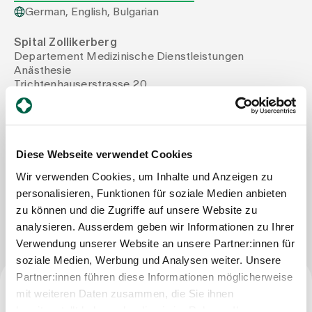
German, English, Bulgarian
Assigning
Spital Zollikerberg
Departement Medizinische Dienstleistungen
Anästhesie
Events
Trichtenhauserstrasse 20
8125 Zollikerberg
Tel
+41 44 397 24 36
About us
Mail
fauzi.alhatib@spitalzollikerberg.ch
Fax
+41 44 397 24 52
Diese Webseite verwendet Cookies
Wir verwenden Cookies, um Inhalte und Anzeigen zu
Latest news
personalisieren, Funktionen für soziale Medien anbieten
Write Message
zu können und die Zugriffe auf unsere Website zu
analysieren. Ausserdem geben wir Informationen zu Ihrer
Jobs & Career
Verwendung unserer Website an unsere Partner:innen für
soziale Medien, Werbung und Analysen weiter. Unsere
Contact us
Partner:innen führen diese Informationen möglicherweise
Baby gallery
mit weiteren Daten zusammen, die Sie ihnen
Blog
Specialist title
bereitgestellt haben oder die sie im Rahmen Ihrer