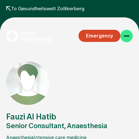
To Gesundheitswelt Zollikerberg
Emergency
Specialist areas
Stay
Fauzi Al Hatib
Senior Consultant, Anaesthesia
Team
Anaesthesia
Intensive care medicine