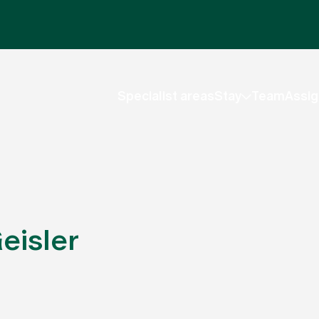
Specialist areas
Stay
Team
Assig
eisler