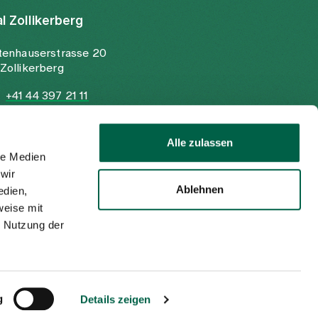
al Zollikerberg
tenhauserstrasse 20
Zollikerberg
+41 44 397 21 11
+41 44 397 21 12
info@spitalzollikerberg.ch
Alle zulassen
le Medien
wir
Ablehnen
edien,
weise mit
r Nutzung der
Imprint
Privacy policy
EN
DE
g
Details zeigen