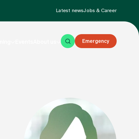
Latest news
Jobs & Career
Emergency
ning
Events
About us