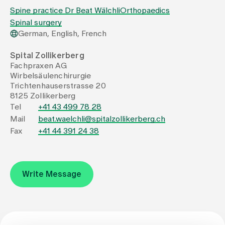
Spine practice Dr Beat Wälchli
Orthopaedics
Spinal surgery
Assigning
German, English, French
Spital Zollikerberg
Events
Fachpraxen AG
Wirbelsäulenchirurgie
Trichtenhauserstrasse 20
About us
8125 Zollikerberg
Tel
+41 43 499 78 28
Mail
beat.waelchli@spitalzollikerberg.ch
Fax
+41 44 391 24 38
Latest news
Jobs & Career
Write Message
Contact us
Baby gallery
Blog