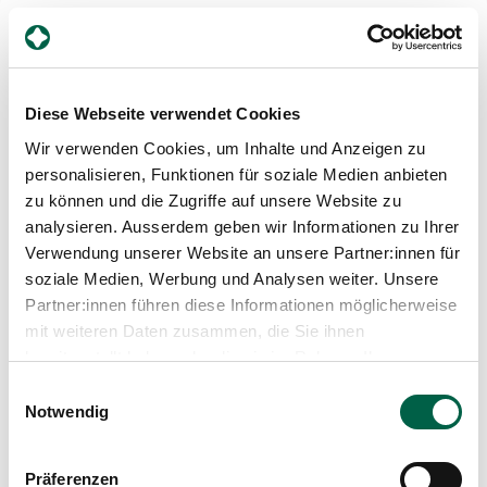
Media
Publications
Specialist title
Specialist in orthopaedic surgery and traumatology of
the musculoskeletal system
Diese Webseite verwendet Cookies
Interdisciplinary specialisation in spinal surgery
Wir verwenden Cookies, um Inhalte und Anzeigen zu
Doctor of Chiropractic
personalisieren, Funktionen für soziale Medien anbieten
Specialist chiropractor
zu können und die Zugriffe auf unsere Website zu
analysieren. Ausserdem geben wir Informationen zu Ihrer
Verwendung unserer Website an unsere Partner:innen für
Blog article
soziale Medien, Werbung und Analysen weiter. Unsere
Partner:innen führen diese Informationen möglicherweise
mit weiteren Daten zusammen, die Sie ihnen
bereitgestellt haben oder die sie im Rahmen Ihrer
Nutzung der Dienste gesammelt haben.
Counsellor
Einwilligungsauswahl
Notwendig
More than just back pain - modern spinal
medicine at Zollikerberg Hospital
Präferenzen