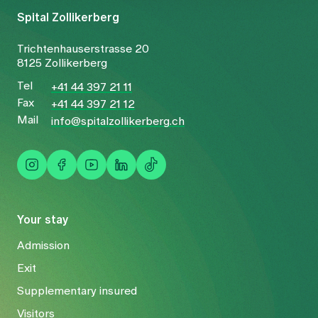
Spital Zollikerberg
Trichtenhauserstrasse 20
8125 Zollikerberg
Tel
+41 44 397 21 11
Fax
+41 44 397 21 12
Mail
info@spitalzollikerberg.ch
Your stay
Admission
Exit
Supplementary insured
Visitors