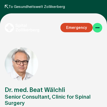
To Gesundheitswelt Zollikerberg
Emergency
Specialist areas
Stay
Dr. med. Beat Wälchli
Senior Consultant, Clinic for Spinal
Surgery
Team