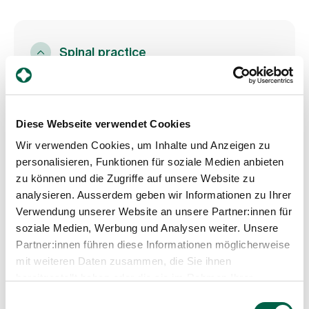
Media
Publications
Spinal practice
Monday to Friday:
8.00 - 12.00
Diese Webseite verwendet Cookies
13.30 - 17.00
Trichtenhauserstrasse 12
Wir verwenden Cookies, um Inhalte und Anzeigen zu
8125 Zollikerberg
personalisieren, Funktionen für soziale Medien anbieten
Tel
+41 43 499 78 28
zu können und die Zugriffe auf unsere Website zu
Mail
beat.waelchli@hinmail.ch
analysieren. Ausserdem geben wir Informationen zu Ihrer
Verwendung unserer Website an unsere Partner:innen für
Google Maps
soziale Medien, Werbung und Analysen weiter. Unsere
Partner:innen führen diese Informationen möglicherweise
mit weiteren Daten zusammen, die Sie ihnen
bereitgestellt haben oder die sie im Rahmen Ihrer
Nutzung der Dienste gesammelt haben.
Einwilligungsauswahl