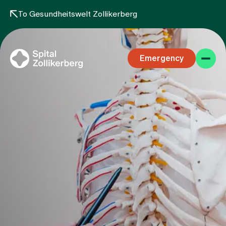
To Gesundheitswelt Zollikerberg
Emergency
Specialist areas
Stay
Team