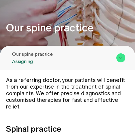
Assigning
Our spine practice
Events
Our spine practice
About us
Assigning
Overview & Services
Latest news
As a referring doctor, your patients will benefit
Team
from our expertise in the treatment of spinal
complaints. We offer precise diagnostics and
Assigning
Jobs & Career
customised therapies for fast and effective
Contact us
relief.
Contact us
Baby gallery
Spinal practice
Blog