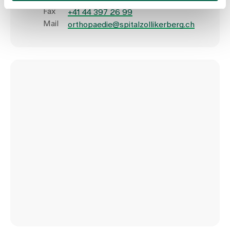
+41 44 397 21 32
Fax
+41 44 397 26 99
Mail
orthopaedie@spitalzollikerberg.ch