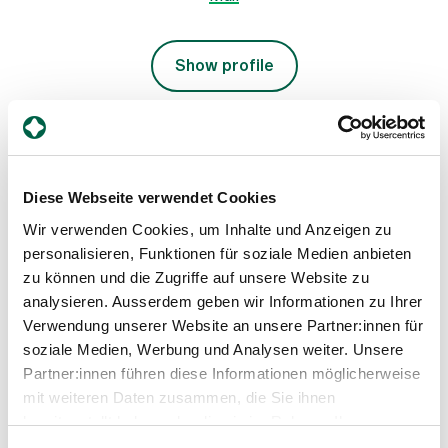
Show profile
Diese Webseite verwendet Cookies
Wir verwenden Cookies, um Inhalte und Anzeigen zu
personalisieren, Funktionen für soziale Medien anbieten
zu können und die Zugriffe auf unsere Website zu
analysieren. Ausserdem geben wir Informationen zu Ihrer
Dr. med. (GR) Markos Ioannou, PhD (Univ. Athen)
Verwendung unserer Website an unsere Partner:innen für
Senior Consultant, Orthopaedics
soziale Medien, Werbung und Analysen weiter. Unsere
Spital Zollikerberg
Partner:innen führen diese Informationen möglicherweise
Departement Notfall- und Akutmedizin
mit weiteren Daten zusammen, die Sie ihnen
Chirurgie
bereitgestellt haben oder die sie im Rahmen Ihrer
Trichtenhauserstrasse 20
8125 Zollikerberg
Nutzung der Dienste gesammelt haben.