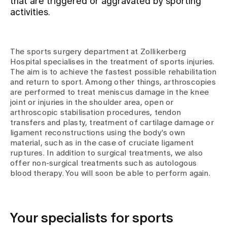
that are triggered or aggravated by sporting
activities.
Assigning
The sports surgery department at Zollikerberg
Events
Hospital specialises in the treatment of sports injuries.
The aim is to achieve the fastest possible rehabilitation
and return to sport. Among other things, arthroscopies
About us
are performed to treat meniscus damage in the knee
joint or injuries in the shoulder area, open or
arthroscopic stabilisation procedures, tendon
transfers and plasty, treatment of cartilage damage or
ligament reconstructions using the body's own
Latest news
material, such as in the case of cruciate ligament
ruptures. In addition to surgical treatments, we also
offer non-surgical treatments such as autologous
Jobs & Career
blood therapy. You will soon be able to perform again.
Contact us
Baby gallery
Your specialists for sports
Blog