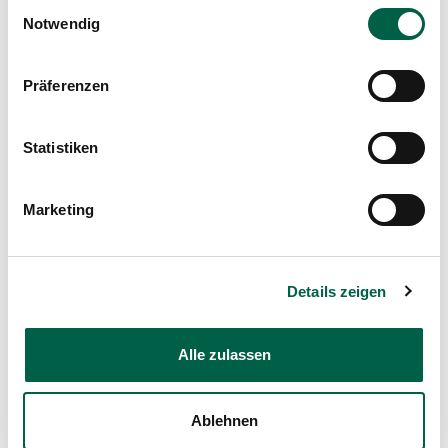
Einwilligungsauswahl
Notwendig
+41 44 397 27 88
Mail
Präferenzen
Show profile
Statistiken
Marketing
Zollikerberg Hospital
Details zeigen
Consultation scheduling:
Alle zulassen
Tel
+41 44 397 27 65
Orthopädie
Trichtenhauserstrasse 20
Ablehnen
8125 Zollikerberg
Tel