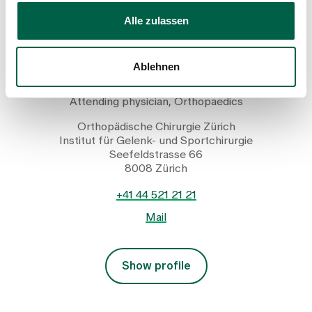
Alle zulassen
Ablehnen
Dr. med. univ. Kourosh Modaressi
Attending physician, Orthopaedics
Orthopädische Chirurgie Zürich
Institut für Gelenk- und Sportchirurgie
Seefeldstrasse 66
8008 Zürich
+41 44 521 21 21
Mail
Show profile