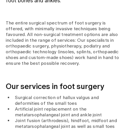
foot bones and ankles.
Assigning
The entire surgical spectrum of foot surgery is
offered, with minimally invasive techniques being
Events
favoured. All non-surgical treatment options are also
included in the range of services: Our specialists in
orthopaedic surgery, physiotherapy, podiatry and
orthopaedic technology (insoles, splints, orthopaedic
About us
shoes and custom-made shoes) work hand in hand to
ensure the best possible recovery.
Latest news
Our services in foot surgery
Jobs & Career
Surgical correction of hallux valgus and
deformities of the small toes
Artificial joint replacement on the
Contact us
metatarsophalangeal joint and ankle joint
Baby gallery
Joint fusion (arthrodesis), hindfoot, midfoot and
Blog
metatarsophalangeal joint as well as small toes