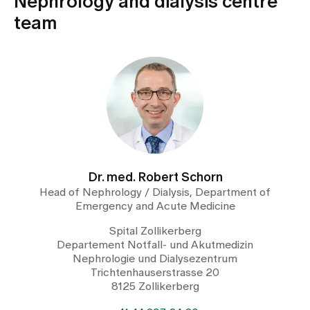
Nephrology and dialysis centre
Media
Publications
team
Dr. med. Robert Schorn
Head of Nephrology / Dialysis, Department of
Emergency and Acute Medicine
Spital Zollikerberg
Departement Notfall- und Akutmedizin
Nephrologie und Dialysezentrum
Trichtenhauserstrasse 20
8125 Zollikerberg