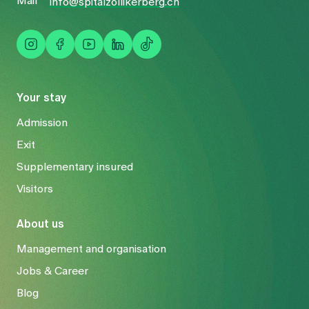
Mail
info@spitalzollikerberg.ch
Your stay
Admission
Exit
Supplementary insured
Visitors
About us
Management and organisation
Jobs & Career
Blog