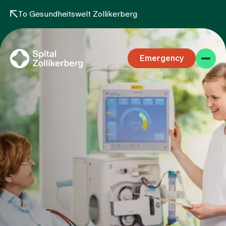
To Gesundheitswelt Zollikerberg
Emergency
Specialist areas
Stay
Team