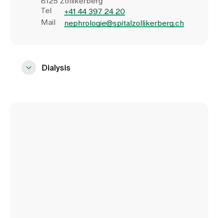
8125 Zollikerberg
Tel
+41 44 397 24 20
Mail
nephrologie@spitalzollikerberg.ch
Dialysis
Monday, Wednesday, Friday:
8.00 - 18.00
Tuesday, Thursday, Saturday:
8.00 a.m. - 3.30 p.m.
Trichtenhauserstrasse 20
8125 Zollikerberg
Tel
+41 44 397 21 46
Mail
dialyse@spitalzollikerberg.ch