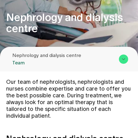
Nephrology and dialysis
Assigning
centre
Events
Nephrology and dialysis centre
About us
Team
Overview & Services
Latest news
Our team of nephrologists, nephrologists and
Team
nurses combine expertise and care to offer you
the best possible care. During treatment, we
Assigning
Jobs & Career
always look for an optimal therapy that is
Contact us
tailored to the specific situation of each
individual patient.
Contact us
Baby gallery
Blog