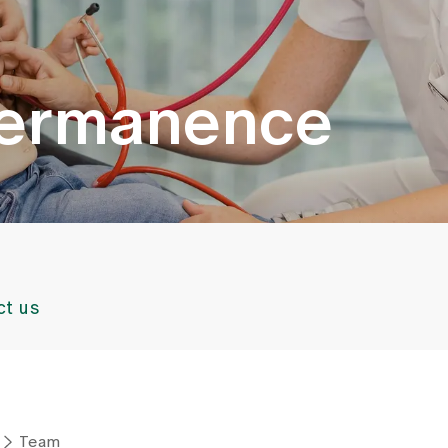
permanence
ct us
Team