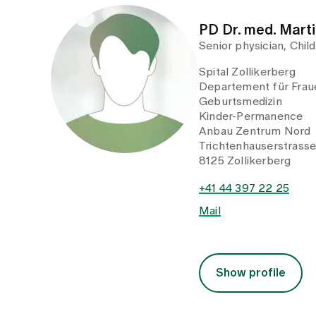
PD Dr. med. Mart
Senior physician, Chi
Spital Zollikerberg
Departement für Fraue
Geburtsmedizin
Kinder-Permanence
Anbau Zentrum Nord
Trichtenhauserstrass
8125 Zollikerberg
+41 44 397 22 25
Mail
Show profile