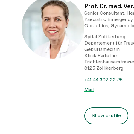
Prof. Dr. med. Ve
Senior Consultant, He
Paediatric Emergency
Obstetrics, Gynaecolo
Spital Zollikerberg
Departement für Fraue
Geburtsmedizin
Klinik Pädiatrie
Trichtenhauserstrass
8125 Zollikerberg
+41 44 397 22 25
Mail
Show profile