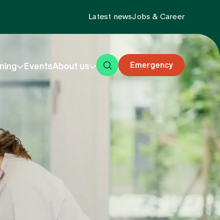
Latest news
Jobs & Career
Emergency
ning
Events
About us