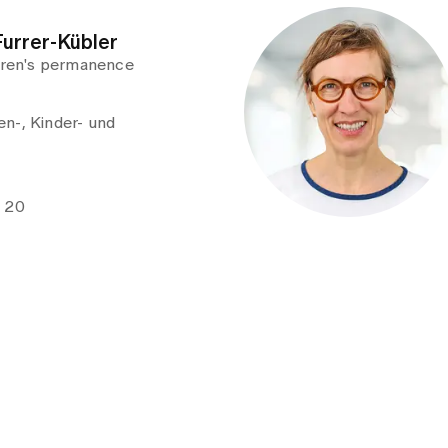
Furrer-Kübler
ldren's permanence
n-, Kinder- und
e 20