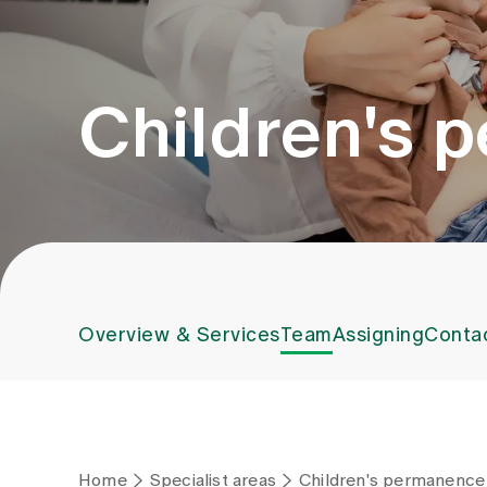
Children's 
Overview & Services
Team
Assigning
Conta
Home
Specialist areas
Children's permanence