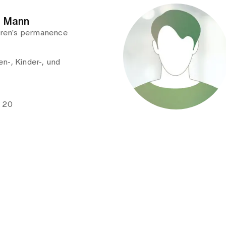
n Mann
ldren's permanence
n-, Kinder-, und
e 20