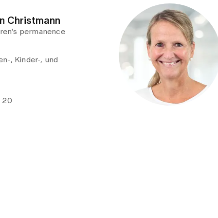
in Christmann
ldren's permanence
n-, Kinder-, und
e 20