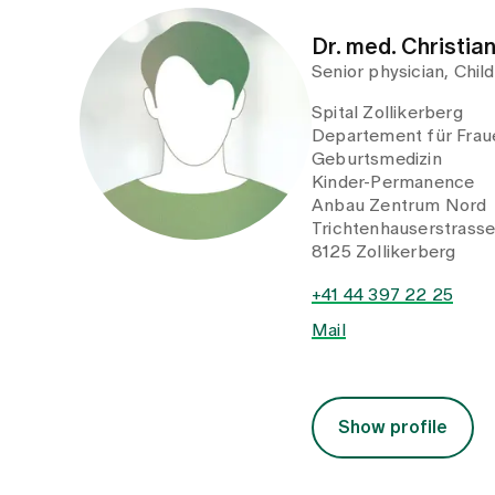
Dr. med. Christia
Senior physician, Chi
Spital Zollikerberg
Departement für Fraue
Geburtsmedizin
Kinder-Permanence
Anbau Zentrum Nord
Trichtenhauserstrass
8125 Zollikerberg
+41 44 397 22 25
Mail
Show profile