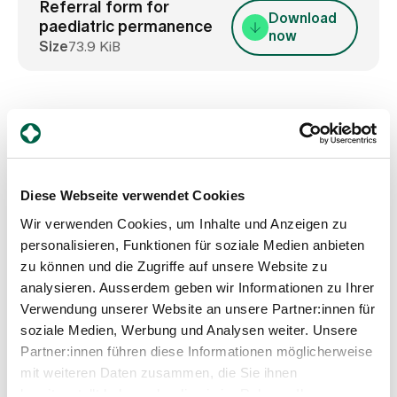
Media
Referral form for
Download
Publications
paediatric permanence
now
Size
73.9 KiB
Children's permanence
Diese Webseite verwendet Cookies
Wir verwenden Cookies, um Inhalte und Anzeigen zu
Monday to Friday:
personalisieren, Funktionen für soziale Medien anbieten
12.00 - 20.00
zu können und die Zugriffe auf unsere Website zu
Saturday / Sunday / public holidays:
analysieren. Ausserdem geben wir Informationen zu Ihrer
10.00 - 20.00
Spital Zollikerberg
Verwendung unserer Website an unsere Partner:innen für
Anbau Zentrum Nord
soziale Medien, Werbung und Analysen weiter. Unsere
Trichtenhauserstrasse 20
Partner:innen führen diese Informationen möglicherweise
8125 Zollikerberg
mit weiteren Daten zusammen, die Sie ihnen
Tel
+41 44 397 28 50
bereitgestellt haben oder die sie im Rahmen Ihrer