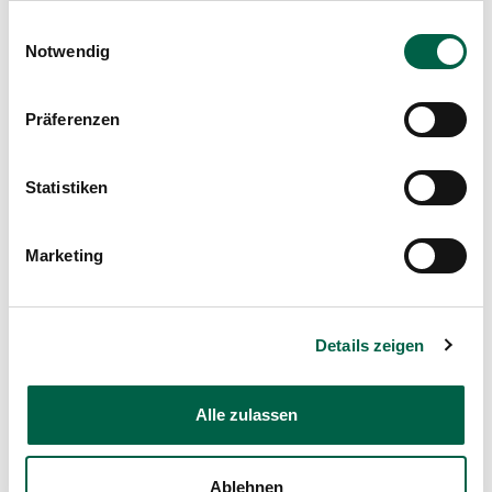
Fax
+41 44 397 28 51
Nutzung der Dienste gesammelt haben.
Mail
Einwilligungsauswahl
kinder@spitalzollikerberg.ch
Notwendig
Google Maps
Präferenzen
Statistiken
Marketing
Details zeigen
Alle zulassen
Ablehnen