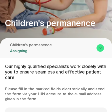
Assigning
Children's permanence
Events
Children's permanence
About us
Assigning
Overview & Services
Latest news
Our highly qualified specialists work closely with
Team
you to ensure seamless and effective patient
care.
Assigning
Jobs & Career
Contact us
Please fill in the marked fields electronically and send
the form via your HIN account to the e-mail address
Contact us
given in the form.
Baby gallery
Blog