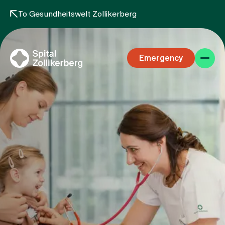
To Gesundheitswelt Zollikerberg
Emergency
Specialist areas
Stay
Team