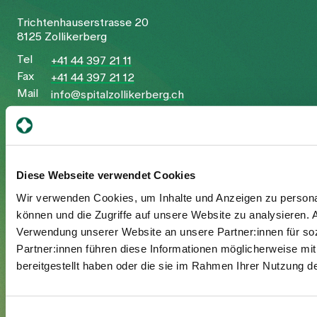
Trichtenhauserstrasse 20
8125 Zollikerberg
Tel
+41 44 397 21 11
Fax
+41 44 397 21 12
Mail
info@spitalzollikerberg.ch
Diese Webseite verwendet Cookies
Your stay
Wir verwenden Cookies, um Inhalte und Anzeigen zu personal
können und die Zugriffe auf unsere Website zu analysieren.
Admission
Verwendung unserer Website an unsere Partner:innen für so
Exit
Partner:innen führen diese Informationen möglicherweise mi
Supplementary insured
bereitgestellt haben oder die sie im Rahmen Ihrer Nutzung 
Visitors
Einwilligungsauswahl