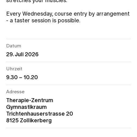
stretches your muscles.
Every Wednesday, course entry by arrangement
Assigning
- a taster session is possible.
Events
Datum
29. Juli 2026
About us
Uhrzeit
9.30 – 10.20
Latest news
Adresse
Jobs & Career
Therapie-Zentrum
Gymnastikraum
Trichtenhauserstrasse 20
Contact us
8125 Zollikerberg
Baby gallery
Blog