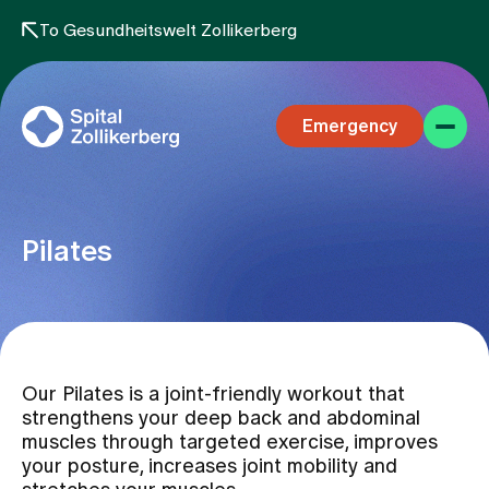
To Gesundheitswelt Zollikerberg
Emergency
Pilates
Specialist areas
Our Pilates is a joint-friendly workout that
Stay
strengthens your deep back and abdominal
muscles through targeted exercise, improves
your posture, increases joint mobility and
Team