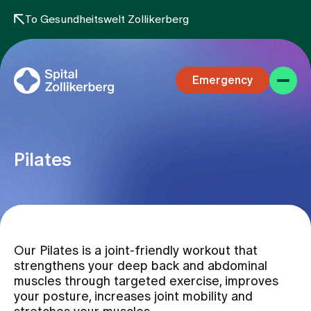
To Gesundheitswelt Zollikerberg
Emergency
Pilates
Specialist areas
Our Pilates is a joint-friendly workout that
Stay
strengthens your deep back and abdominal
muscles through targeted exercise, improves
your posture, increases joint mobility and
Team