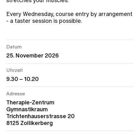
stretches your muscles.
Every Wednesday, course entry by arrangement
Assigning
- a taster session is possible.
Events
Datum
25. November 2026
About us
Uhrzeit
9.30 – 10.20
Latest news
Adresse
Jobs & Career
Therapie-Zentrum
Gymnastikraum
Trichtenhauserstrasse 20
Contact us
8125 Zollikerberg
Baby gallery
Blog