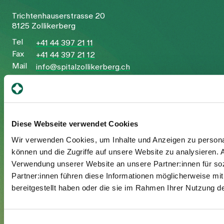
Trichtenhauserstrasse 20
8125 Zollikerberg
Tel
+41 44 397 21 11
Fax
+41 44 397 21 12
Mail
info@spitalzollikerberg.ch
Diese Webseite verwendet Cookies
Your stay
Wir verwenden Cookies, um Inhalte und Anzeigen zu personal
können und die Zugriffe auf unsere Website zu analysieren.
Admission
Verwendung unserer Website an unsere Partner:innen für so
Exit
Partner:innen führen diese Informationen möglicherweise mi
Supplementary insured
bereitgestellt haben oder die sie im Rahmen Ihrer Nutzung 
Visitors
Einwilligungsauswahl