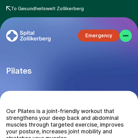
To Gesundheitswelt Zollikerberg
Emergency
Pilates
Specialist areas
Our Pilates is a joint-friendly workout that
Stay
strengthens your deep back and abdominal
muscles through targeted exercise, improves
your posture, increases joint mobility and
Team