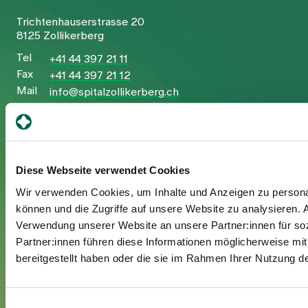
Trichtenhauserstrasse 20
8125 Zollikerberg
Tel
+41 44 397 21 11
Fax
+41 44 397 21 12
Mail
info@spitalzollikerberg.ch
Diese Webseite verwendet Cookies
Your stay
Wir verwenden Cookies, um Inhalte und Anzeigen zu personal
können und die Zugriffe auf unsere Website zu analysieren.
Admission
Verwendung unserer Website an unsere Partner:innen für so
Exit
Partner:innen führen diese Informationen möglicherweise mi
Supplementary insured
bereitgestellt haben oder die sie im Rahmen Ihrer Nutzung 
Visitors
Einwilligungsauswahl