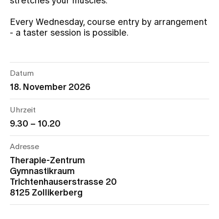
stretches your muscles.
Every Wednesday, course entry by arrangement
Assigning
- a taster session is possible.
Events
Datum
18. November 2026
About us
Uhrzeit
9.30 – 10.20
Latest news
Adresse
Jobs & Career
Therapie-Zentrum
Gymnastikraum
Trichtenhauserstrasse 20
Contact us
8125 Zollikerberg
Baby gallery
Blog