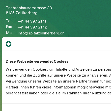
Trichtenhauserstrasse 20
8125 Zollikerberg
Tel
+41 44 397 21 11
Fax
+41 44 397 21 12
Mail
info@spitalzollikerberg.ch
Diese Webseite verwendet Cookies
Your stay
Wir verwenden Cookies, um Inhalte und Anzeigen zu personal
können und die Zugriffe auf unsere Website zu analysieren.
Admission
Verwendung unserer Website an unsere Partner:innen für so
Exit
Partner:innen führen diese Informationen möglicherweise mi
Supplementary insured
bereitgestellt haben oder die sie im Rahmen Ihrer Nutzung 
Visitors
Einwilligungsauswahl