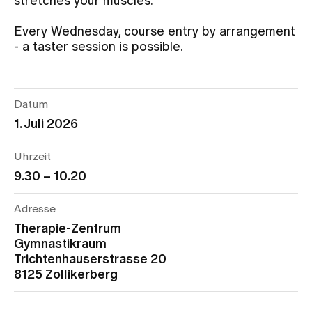
stretches your muscles.
Every Wednesday, course entry by arrangement
Assigning
- a taster session is possible.
Events
Datum
1. Juli 2026
About us
Uhrzeit
9.30 – 10.20
Latest news
Adresse
Jobs & Career
Therapie-Zentrum
Gymnastikraum
Trichtenhauserstrasse 20
Contact us
8125 Zollikerberg
Baby gallery
Blog