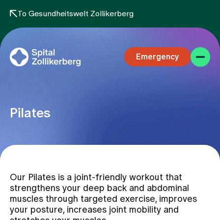
To Gesundheitswelt Zollikerberg
Emergency
Pilates
Specialist areas
Our Pilates is a joint-friendly workout that
Stay
strengthens your deep back and abdominal
muscles through targeted exercise, improves
your posture, increases joint mobility and
Team