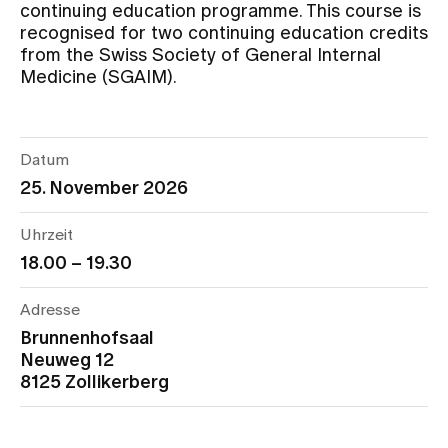
continuing education programme. This course is
recognised for two continuing education credits
Assigning
from the Swiss Society of General Internal
Medicine (SGAIM).
Events
Datum
About us
25. November 2026
Uhrzeit
18.00 – 19.30
Latest news
Adresse
Jobs & Career
Brunnenhofsaal
Neuweg 12
8125 Zollikerberg
Contact us
Baby gallery
Blog