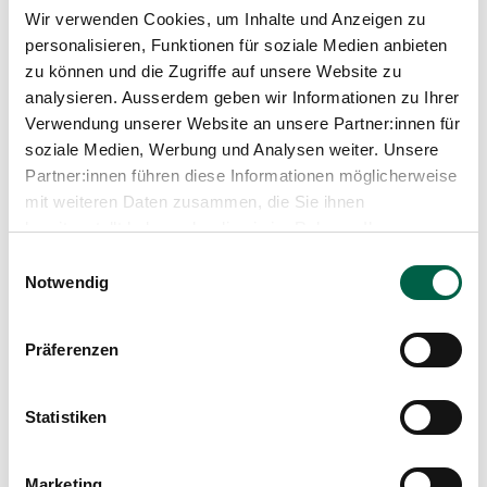
Wir verwenden Cookies, um Inhalte und Anzeigen zu
The doctors' training course will take place in the
personalisieren, Funktionen für soziale Medien anbieten
Brunnenhofsaal, Neuweg 12, 8125 Zollikerberg. The
zu können und die Zugriffe auf unsere Website zu
route to the Brunnenhofsaal is signposted from the
analysieren. Ausserdem geben wir Informationen zu Ihrer
main entrance to Zollikerberg Hospital and the
Verwendung unserer Website an unsere Partner:innen für
Forchbahn stop at Zollikerberg Hospital.
soziale Medien, Werbung und Analysen weiter. Unsere
Partner:innen führen diese Informationen möglicherweise
mit weiteren Daten zusammen, die Sie ihnen
Brunnenhofsaal Zollikerberg
bereitgestellt haben oder die sie im Rahmen Ihrer
Hospital
Nutzung der Dienste gesammelt haben.
Einwilligungsauswahl
Notwendig
Präferenzen
Brunnenhofsaal
Statistiken
Neuweg 12
8125 Zollikerberg
Mail
aerztefortbildung@spitalzollikerberg.
Marketing