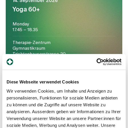
14. September 2026
Yoga 60+
Monday
17.45 – 18.35
Therapie-Zentrum
Gymnastikraum
Trichtenhauserstrasse 20
8125 Zollikerberg
Diese Webseite verwendet Cookies
Wir verwenden Cookies, um Inhalte und Anzeigen zu
personalisieren, Funktionen für soziale Medien anbieten
21. September 2026
zu können und die Zugriffe auf unsere Website zu
Yoga 60+
analysieren. Ausserdem geben wir Informationen zu Ihrer
Verwendung unserer Website an unsere Partner:innen für
soziale Medien, Werbung und Analysen weiter. Unsere
Monday