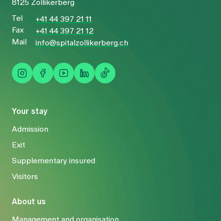
8125 Zollikerberg
Tel
+41 44 397 21 11
Fax
+41 44 397 21 12
Mail
info@spitalzollikerberg.ch
Your stay
Admission
Exit
Supplementary insured
Visitors
About us
Management and organisation