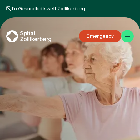
To Gesundheitswelt Zollikerberg
Emergency
Specialist areas
Stay
Team