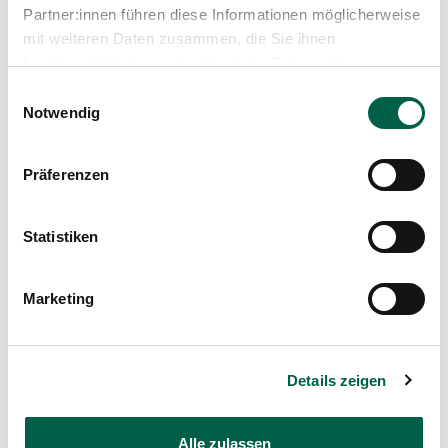
17.45 – 18.35
Partner:innen führen diese Informationen möglicherweise
mit weiteren Daten zusammen, die Sie ihnen
Therapie-Zentrum
bereitgestellt haben oder die sie im Rahmen Ihrer
Gymnastikraum
Nutzung der Dienste gesammelt haben.
Einwilligungsauswahl
Trichtenhauserstrasse 20
Notwendig
8125 Zollikerberg
Präferenzen
Statistiken
28. September 2026
Yoga 60+
Marketing
Monday
17.45 – 18.35
Details zeigen
Therapie-Zentrum
Gymnastikraum
Alle zulassen