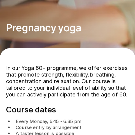
Assigning
Pregnancy yoga
Events
About us
In our Yoga 60+ programme, we offer exercises
that promote strength, flexibility, breathing,
Latest news
concentration and relaxation. Our course is
tailored to your individual level of ability so that
you can actively participate from the age of 60.
Jobs & Career
Course dates
Contact us
Every Monday, 5.45 - 6.35 pm
Baby gallery
Course entry by arrangement
Blog
A taster lesson is possible