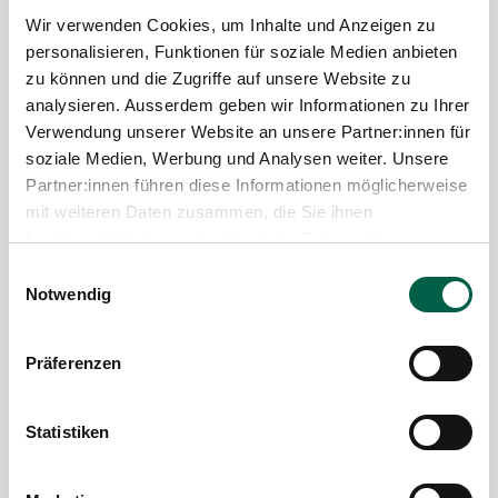
Wir verwenden Cookies, um Inhalte und Anzeigen zu
personalisieren, Funktionen für soziale Medien anbieten
zu können und die Zugriffe auf unsere Website zu
analysieren. Ausserdem geben wir Informationen zu Ihrer
Verwendung unserer Website an unsere Partner:innen für
soziale Medien, Werbung und Analysen weiter. Unsere
Partner:innen führen diese Informationen möglicherweise
mit weiteren Daten zusammen, die Sie ihnen
bereitgestellt haben oder die sie im Rahmen Ihrer
Nutzung der Dienste gesammelt haben.
Neue Anerkennung als
Einwilligungsauswahl
Notwendig
Weiterbildungsstätte
Die Klinik für Chirurgie des Spitals Zollikerberg ist
Präferenzen
neu als Weiterbildungsstätte in Orthopädischer
Chirurgie und Traumatologie des
Bewegungsapparates anerkannt. Dadurch können
Statistiken
Assistenzärzt:innen ein Jahr ihrer
Facharztausbildung in Orthopädischer Chirurgie und
Traumatologie des Bewegungsapparates im Spital