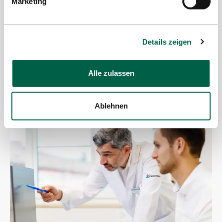
Marketing
Zollikerberg absolvieren.
«Diese Anerkennung ist ein wichtiger Schritt, um
Details zeigen
unser Wissen weiterzugeben und
Assistenzärzt:innen an unser spannendes Fach
heranführen zu können. Wir sind sehr stolz darauf,
Alle zulassen
diese Anerkennung erhalten zu haben.», freut sich
Dr. med. Markos Ioannou, Leitender Arzt Orthopädie.
Ablehnen
Zur Orthopädie