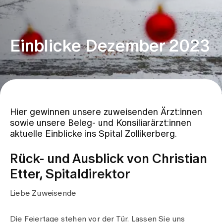
Zuweisende
Einblicke Dezember 2023
Events
Über uns
Hier gewinnen unsere zuweisenden Ärzt:innen
sowie unsere Beleg- und Konsiliarärzt:innen
Aktuelles
aktuelle Einblicke ins Spital Zollikerberg.
Rück- und Ausblick von Christian
Jobs & Karriere
Etter, Spitaldirektor
Liebe Zuweisende
Kontakt
Babygalerie
Blog
Die Feiertage stehen vor der Tür. Lassen Sie uns