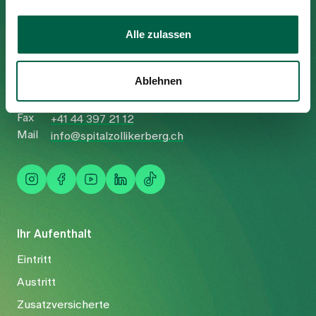
Spital Zollikerberg
Alle zulassen
Trichtenhauserstrasse 20
8125 Zollikerberg
Ablehnen
Tel
+41 44 397 21 11
Fax
+41 44 397 21 12
Mail
info@spitalzollikerberg.ch
Ihr Aufenthalt
Eintritt
Austritt
Zusatzversicherte