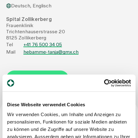
Deutsch, Englisch
Zuweisende
Spital Zollikerberg
Frauenklinik
Trichtenhauserstrasse 20
Events
8125 Zollikerberg
Tel
+41 76 500 34 05
Mail
hebamme-tanja@gmx.ch
Über uns
Nachricht schreiben
Aktuelles
Jobs & Karriere
Diese Webseite verwendet Cookies
Wir verwenden Cookies, um Inhalte und Anzeigen zu
Kontakt
personalisieren, Funktionen für soziale Medien anbieten
Beruf
Babygalerie
zu können und die Zugriffe auf unsere Website zu
Blog
Dipl. Hebamme FH
analysieren. Ausserdem geben wir Informationen zu Ihrer