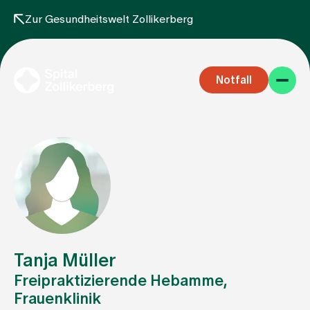
Zur Gesundheitswelt Zollikerberg
Notfall
Fachbereiche
Aufenthalt
Tanja Müller
Freipraktizierende Hebamme,
Frauenklinik
Team