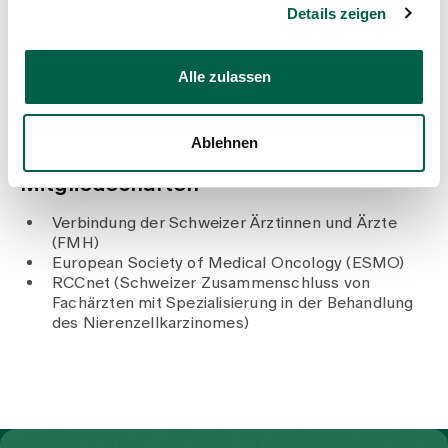
Erstellung der Doktorarbeit «Expression
Details zeigen
rekombinanter Kapside Humaner Papillomviren-
VLPs», Universität Göttingen, Deutschland
1991 – 1998
Alle zulassen
Studium der Medizin, Universitäten Pisa und
Florenz, Italien
Ablehnen
Mitgliedschaften
Verbindung der Schweizer Ärztinnen und Ärzte
(FMH)
European Society of Medical Oncology (ESMO)
RCCnet (Schweizer Zusammenschluss von
Fachärzten mit Spezialisierung in der Behandlung
des Nierenzellkarzinomes)