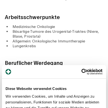
Medien
Publikationen
Arbeitsschwerpunkte
Medizinische Onkologie
Bösartige Tumore des Urogenital-Traktes (Niere,
Blase, Prostata)
Allgemein: Onkologische Immuntherapie
Lungenkrebs
Beruflicher Werdegang
Seit 2026
Ärztlicher Leiter, Onkologie Bellevue Standort
Zollikerberg
Seit 2018 – 2026
Diese Webseite verwendet Cookies
Leitender Arzt, Klinik für Innere Medizin, Spital
Wir verwenden Cookies, um Inhalte und Anzeigen zu
Zollikerberg
2011 – 2018
personalisieren, Funktionen für soziale Medien anbieten
Oberarzt Onkologie, Kantonsspital Baden
zu können und die Zugriffe auf unsere Website zu