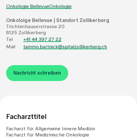
Onkologie Bellevue
Onkologie
Zuweisende
Onkoloige Bellevue | Standort Zollikerberg
Trichtenhauserstrasse 20
8125 Zollikerberg
Events
Tel
+41 44 397 27 22
Mail
tammo.bartnick@spitalzollikerberg.ch
Über uns
Nachricht schreiben
Aktuelles
Jobs & Karriere
Facharzttitel
Kontakt
Babygalerie
Facharzt für Allgemeine Innere Medizin
Blog
Facharzt für Medizinische Onkologie