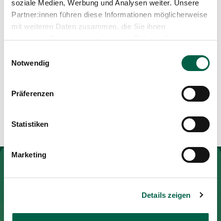
soziale Medien, Werbung und Analysen weiter. Unsere
Medien
Beruf
Publikationen
Partner:innen führen diese Informationen möglicherweise
mit weiteren Daten zusammen, die Sie ihnen
Physiotherapeutin BSc
Praxisausbildnerin
bereitgestellt haben oder die sie im Rahmen Ihrer
Nutzung der Dienste gesammelt haben.
Einwilligungsauswahl
Notwendig
Aus- und Weiterbildungen
Präferenzen
Dry Needling Therapeutin i.A.
Statistiken
Marketing
Zur Gesundheitswelt Zollikerberg
Details zeigen
Spital Zollikerberg