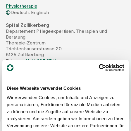
Physiotherapie
Deutsch, Englisch
Zuweisende
Spital Zollikerberg
Departement Pflegeexpertisen, Therapien und
Events
Beratung
Therapie-Zentrum
Trichtenhauserstrasse 20
Über uns
8125 Zollikerberg
Tel
+41 44 397 27 11
Mail
Svenja.Schmid@therapie-zollikerberg.ch
Aktuelles
Diese Webseite verwendet Cookies
Nachricht schreiben
Jobs & Karriere
Wir verwenden Cookies, um Inhalte und Anzeigen zu
personalisieren, Funktionen für soziale Medien anbieten
zu können und die Zugriffe auf unsere Website zu
Kontakt
analysieren. Ausserdem geben wir Informationen zu Ihrer
Babygalerie
Verwendung unserer Website an unsere Partner:innen für
Blog