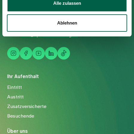
Alle zulassen
Trichtenhauserstrasse 20
8125 Zollikerberg
Tel
+41 44 397 21 11
Ablehnen
Fax
+41 44 397 21 12
Mail
info@spitalzollikerberg.ch
Ihr Aufenthalt
Eintritt
Austritt
Zusatzversicherte
Besuchende
Über uns