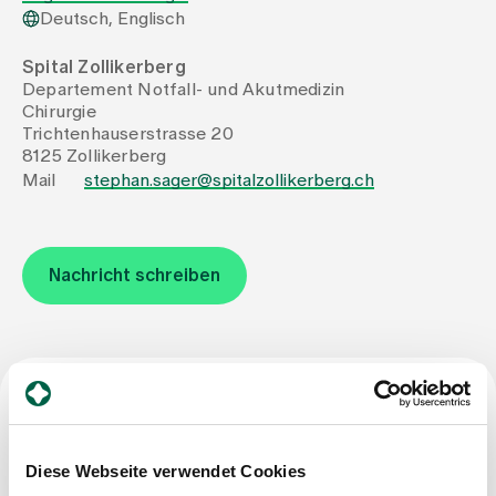
Deutsch, Englisch
Zuweisende
Spital Zollikerberg
Departement Notfall- und Akutmedizin
Chirurgie
Events
Trichtenhauserstrasse 20
8125 Zollikerberg
Mail
stephan.sager@spitalzollikerberg.ch
Über uns
Nachricht schreiben
Aktuelles
Jobs & Karriere
Facharzttitel
Kontakt
Babygalerie
Diese Webseite verwendet Cookies
Facharzt für Chirurgie
Blog