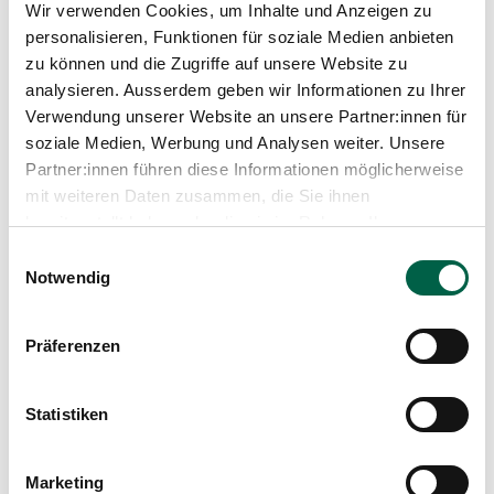
Medien
Wir verwenden Cookies, um Inhalte und Anzeigen zu
Publikationen
personalisieren, Funktionen für soziale Medien anbieten
zu können und die Zugriffe auf unsere Website zu
Arbeitsschwerpunkte
analysieren. Ausserdem geben wir Informationen zu Ihrer
Offene und minimalinvasive Chirurgie der
Verwendung unserer Website an unsere Partner:innen für
Bauchhöhle und der Bauchwand
soziale Medien, Werbung und Analysen weiter. Unsere
Kolon-Chirurgie
Partner:innen führen diese Informationen möglicherweise
Chirurgische Behandlung der Endometriose
mit weiteren Daten zusammen, die Sie ihnen
Allgemein-Chirurgie und Traumatologie
bereitgestellt haben oder die sie im Rahmen Ihrer
Schilddrüsen-Chirurgie
Chirurgische Notfall-Versorgung
Nutzung der Dienste gesammelt haben.
Einwilligungsauswahl
Notwendig
Mitgliedschaften
Präferenzen
FMH Verbindung der Schweizer Ärzte
EHS European Hernia Society
Statistiken
CGZH Gesellschaft der Chirurgen des Kanton
Zürich
AGZ Ärztegesellschaft des Kanton Zürich
Marketing
Stiftungsrat Stiftung AbeggHuus, Rüschlikon