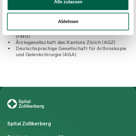
Alle zulassen
Mitgliedschaften
Schweizerische Gesellschaft für Orthopädie und
Ablehnen
Traumatologie (Swiss Orthopaedics)
Verbindung der Schweizer Ärztinnen und Ärzte
(FMH)
Ärztegesellschaft des Kantons Zürich (AGZ)
Deutschsprachige Gesellschaft für Arthroskopie
und Gelenkchirurgie (AGA)
Zur Gesundheitswelt Zollikerberg
Spital Zollikerberg