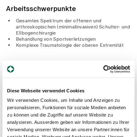
Medien
Publikationen
Arbeitsschwerpunkte
Gesamtes Spektrum der offenen und
arthroskopischen (minimalinvasiven) Schulter- und
Ellbogenchirurgie
Behandlung von Sportverletzungen
Komplexe Traumatologie der oberen Extremität
Beruflicher Werdegang
Seit 2026
Leitender Arzt Orthopädische Chirurgie, Spital
Diese Webseite verwendet Cookies
Zollikerberg
2021
2026
–
Wir verwenden Cookies, um Inhalte und Anzeigen zu
Oberarzt Orthopädie und Traumatologie, Stv.
personalisieren, Funktionen für soziale Medien anbieten
Teamleiter Schulter- und Ellbogenchirurgie,
zu können und die Zugriffe auf unsere Website zu
Kantonsspital Winterthur
2023
2026
analysieren. Ausserdem geben wir Informationen zu Ihrer
–
Praxistätigkeit (Teilzeit) Fachärztezentrum Glatt
Verwendung unserer Website an unsere Partner:innen für
2024
soziale Medien, Werbung und Analysen weiter. Unsere