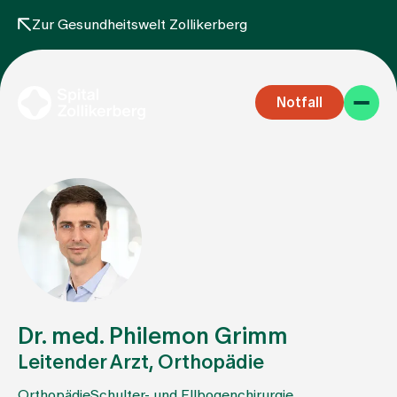
Zur Gesundheitswelt Zollikerberg
Notfall
Fachbereiche
Aufenthalt
Dr. med. Philemon Grimm
Leitender Arzt, Orthopädie
Team
Orthopädie
Schulter- und Ellbogenchirurgie