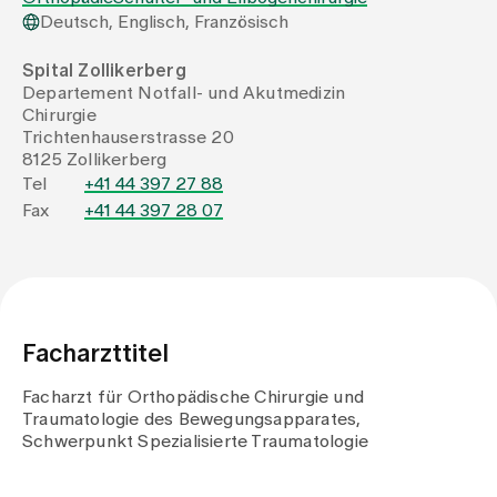
Deutsch, Englisch, Französisch
Zuweisende
Spital Zollikerberg
Departement Notfall- und Akutmedizin
Chirurgie
Events
Trichtenhauserstrasse 20
8125 Zollikerberg
Tel
+41 44 397 27 88
Über uns
Fax
+41 44 397 28 07
Aktuelles
Facharzttitel
Jobs & Karriere
Facharzt für Orthopädische Chirurgie und
Traumatologie des Bewegungsapparates,
Kontakt
Schwerpunkt Spezialisierte Traumatologie
Babygalerie
Blog