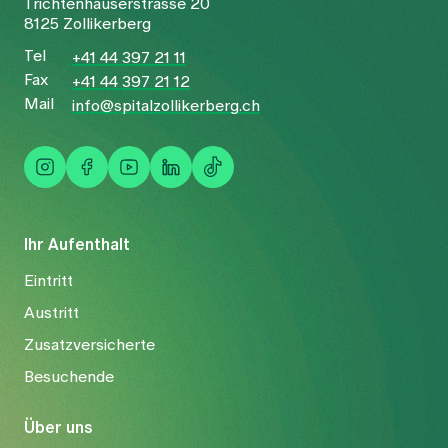
Trichtenhauserstrasse 20
8125 Zollikerberg
Tel
+41 44 397 21 11
Fax
+41 44 397 21 12
Mail
info@spitalzollikerberg.ch
Ihr Aufenthalt
Eintritt
Austritt
Zusatzversicherte
Besuchende
Über uns