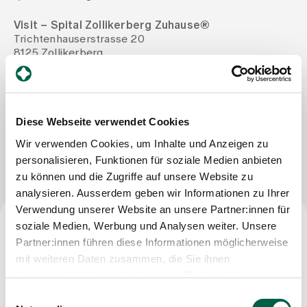
Visit – Spital Zollikerberg Zuhause®
Zuweisende
Trichtenhauserstrasse 20
8125 Zollikerberg
Tel
+41 44 397 21 11
Events
Mail
info@visit-spitalzollikerberg.ch
Diese Webseite verwendet Cookies
Über uns
Wir verwenden Cookies, um Inhalte und Anzeigen zu
Nachricht schreiben
personalisieren, Funktionen für soziale Medien anbieten
zu können und die Zugriffe auf unsere Website zu
Aktuelles
analysieren. Ausserdem geben wir Informationen zu Ihrer
Verwendung unserer Website an unsere Partner:innen für
Jobs & Karriere
soziale Medien, Werbung und Analysen weiter. Unsere
Beruf
Partner:innen führen diese Informationen möglicherweise
mit weiteren Daten zusammen, die Sie ihnen
Dipl. Pflegefachfrau
Kontakt
bereitgestellt haben oder die sie im Rahmen Ihrer
Babygalerie
Nutzung der Dienste gesammelt haben.
Einwilligungsauswahl
Blog