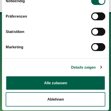
Notwendig
Medien
Publikationen
Präferenzen
Zur Gesundheitswelt Zollikerberg
Statistiken
Spital Zollikerberg
Marketing
Trichtenhauserstrasse 20
8125 Zollikerberg
Tel
+41 44 397 21 11
Details zeigen
Fax
+41 44 397 21 12
Mail
info@spitalzollikerberg.ch
Alle zulassen
Ablehnen