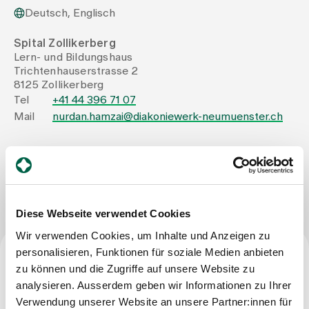
Deutsch, Englisch
Zuweisende
Spital Zollikerberg
Lern- und Bildungshaus
Trichtenhauserstrasse 2
Events
8125 Zollikerberg
Tel
+41 44 396 71 07
Mail
nurdan.hamzai@diakoniewerk-neumuenster.ch
Über uns
Nachricht schreiben
Aktuelles
Diese Webseite verwendet Cookies
Jobs & Karriere
Wir verwenden Cookies, um Inhalte und Anzeigen zu
personalisieren, Funktionen für soziale Medien anbieten
zu können und die Zugriffe auf unsere Website zu
Kontakt
Beruf
analysieren. Ausserdem geben wir Informationen zu Ihrer
Babygalerie
Blog
Verwendung unserer Website an unsere Partner:innen für
Expertin Intensivpflege NDS HF