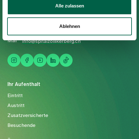
Alle zulassen
Trichtenhauserstrasse 20
8125 Zollikerberg
Tel
Ablehnen
+41 44 397 21 11
Fax
+41 44 397 21 12
Mail
info@spitalzollikerberg.ch
Ihr Aufenthalt
Eintritt
Austritt
Zusatzversicherte
Besuchende