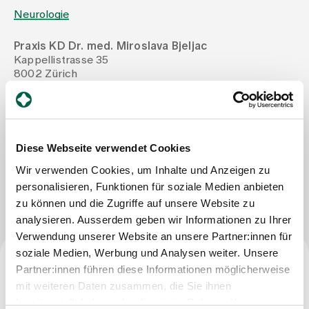
Neurologie
Zuweisende
Praxis KD Dr. med. Miroslava Bjeljac
Kappellistrasse 35
8002 Zürich
Events
Tel
+41 44 209 23 75
Mail
praxis@bjeljac.ch
Fax
+41 44 209 23 77
Über uns
Diese Webseite verwendet Cookies
Wir verwenden Cookies, um Inhalte und Anzeigen zu
Nachricht schreiben
Aktuelles
personalisieren, Funktionen für soziale Medien anbieten
zu können und die Zugriffe auf unsere Website zu
analysieren. Ausserdem geben wir Informationen zu Ihrer
Jobs & Karriere
Verwendung unserer Website an unsere Partner:innen für
soziale Medien, Werbung und Analysen weiter. Unsere
Partner:innen führen diese Informationen möglicherweise
Kontakt
Facharzttitel
Babygalerie
mit weiteren Daten zusammen, die Sie ihnen
Blog
bereitgestellt haben oder die sie im Rahmen Ihrer
Fachärztin für Neurologie