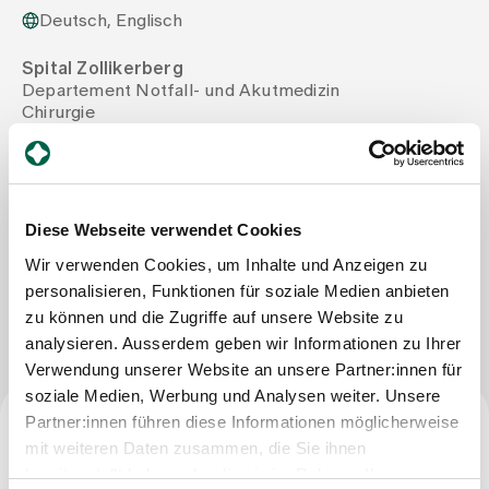
Deutsch, Englisch
Zuweisende
Spital Zollikerberg
Departement Notfall- und Akutmedizin
Chirurgie
Events
Trichtenhauserstrasse 20
8125 Zollikerberg
Tel
+41 44 397 24 55
Über uns
Mail
wundsprechstunde@spitalzollikerberg.ch
Diese Webseite verwendet Cookies
Wir verwenden Cookies, um Inhalte und Anzeigen zu
Aktuelles
personalisieren, Funktionen für soziale Medien anbieten
Nachricht schreiben
zu können und die Zugriffe auf unsere Website zu
analysieren. Ausserdem geben wir Informationen zu Ihrer
Jobs & Karriere
Verwendung unserer Website an unsere Partner:innen für
soziale Medien, Werbung und Analysen weiter. Unsere
Partner:innen führen diese Informationen möglicherweise
Kontakt
mit weiteren Daten zusammen, die Sie ihnen
Babygalerie
Beruf
Blog
bereitgestellt haben oder die sie im Rahmen Ihrer