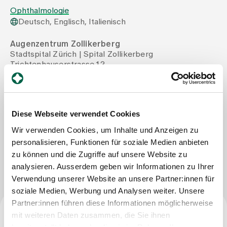
Ophthalmologie
Deutsch, Englisch, Italienisch
Zuweisende
Augenzentrum Zollikerberg
Stadtspital Zürich | Spital Zollikerberg
Events
Trichtenhauserstrasse 12
8125 Zollikerberg
Tel
+41 44 397 33 11
Über uns
Mail
augenzentrum@spitalzollikerberg.ch
Fax
+41 44 397 39 28
Diese Webseite verwendet Cookies
Wir verwenden Cookies, um Inhalte und Anzeigen zu
Aktuelles
personalisieren, Funktionen für soziale Medien anbieten
Nachricht schreiben
zu können und die Zugriffe auf unsere Website zu
Jobs & Karriere
analysieren. Ausserdem geben wir Informationen zu Ihrer
Verwendung unserer Website an unsere Partner:innen für
soziale Medien, Werbung und Analysen weiter. Unsere
Kontakt
Partner:innen führen diese Informationen möglicherweise
Babygalerie
mit weiteren Daten zusammen, die Sie ihnen
Blog
Facharzttitel