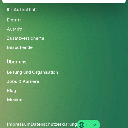
Ihr Aufenthalt
Eintritt
Austritt
Zusatzversicherte
Besuchende
Über uns
Leitung und Organisation
Jobs & Karriere
Blog
Medien
Impressum
Datenschutzerklärung
DE