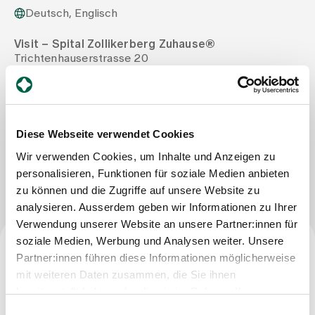
Deutsch, Englisch
Zuweisende
Visit – Spital Zollikerberg Zuhause®
Trichtenhauserstrasse 20
8125 Zollikerberg
Events
Tel
+41 44 396 71 30
Mail
info@visit-spitalzollikerberg.ch
Über uns
Diese Webseite verwendet Cookies
Wir verwenden Cookies, um Inhalte und Anzeigen zu
Nachricht schreiben
personalisieren, Funktionen für soziale Medien anbieten
Aktuelles
zu können und die Zugriffe auf unsere Website zu
analysieren. Ausserdem geben wir Informationen zu Ihrer
Verwendung unserer Website an unsere Partner:innen für
Jobs & Karriere
soziale Medien, Werbung und Analysen weiter. Unsere
Partner:innen führen diese Informationen möglicherweise
Beruf
mit weiteren Daten zusammen, die Sie ihnen
Kontakt
Babygalerie
bereitgestellt haben oder die sie im Rahmen Ihrer
Dipl. Pflegefachfrau
Blog
Nutzung der Dienste gesammelt haben.
Einwilligungsauswahl