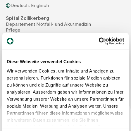
Deutsch, Englisch
Zuweisende
Spital Zollikerberg
Departement Notfall- und Akutmedizin
Pflege
Events
Trichtenhauserstrasse 20
8125 Zollikerberg
Tel
+41 44 397 22 31
Über uns
Mail
larissa.huber@spitalzollikerberg.ch
Diese Webseite verwendet Cookies
Wir verwenden Cookies, um Inhalte und Anzeigen zu
Aktuelles
personalisieren, Funktionen für soziale Medien anbieten
Nachricht schreiben
zu können und die Zugriffe auf unsere Website zu
analysieren. Ausserdem geben wir Informationen zu Ihrer
Jobs & Karriere
Verwendung unserer Website an unsere Partner:innen für
soziale Medien, Werbung und Analysen weiter. Unsere
Partner:innen führen diese Informationen möglicherweise
Kontakt
mit weiteren Daten zusammen, die Sie ihnen
Babygalerie
Beruf
Blog
bereitgestellt haben oder die sie im Rahmen Ihrer