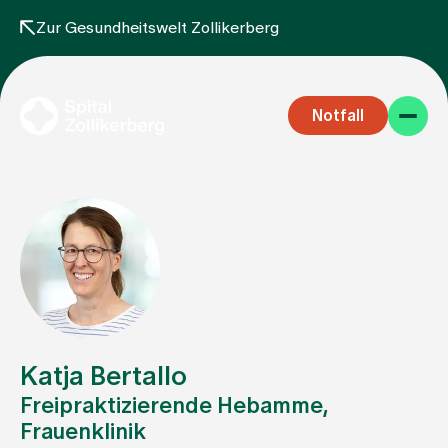
Zur Gesundheitswelt Zollikerberg
Notfall
Fachbereiche
Aufenthalt
Katja Bertallo
Freipraktizierende Hebamme,
Frauenklinik
Team