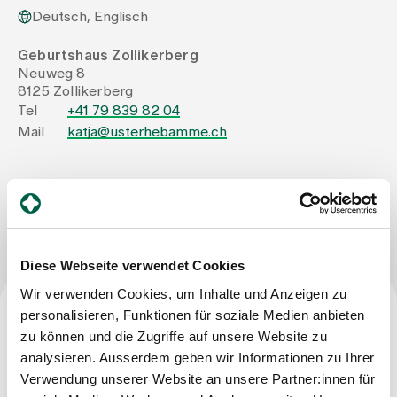
Deutsch, Englisch
Zuweisende
Geburtshaus Zollikerberg
Neuweg 8
8125 Zollikerberg
Events
Tel
+41 79 839 82 04
Mail
katja@usterhebamme.ch
Über uns
Nachricht schreiben
Aktuelles
Diese Webseite verwendet Cookies
Jobs & Karriere
Wir verwenden Cookies, um Inhalte und Anzeigen zu
personalisieren, Funktionen für soziale Medien anbieten
Beruf
zu können und die Zugriffe auf unsere Website zu
Kontakt
analysieren. Ausserdem geben wir Informationen zu Ihrer
Babygalerie
Dipl. Hebamme FH
Verwendung unserer Website an unsere Partner:innen für
Blog