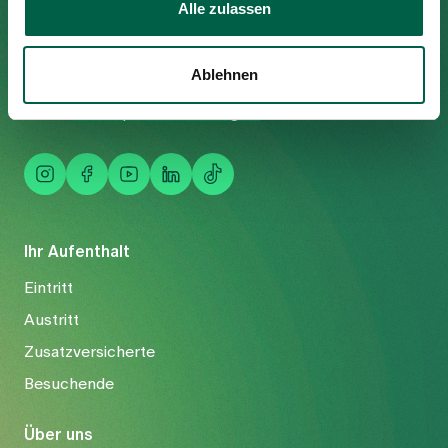
Alle zulassen
Trichtenhauserstrasse 20
8125 Zollikerberg
Tel
+41 44 397 21 11
Ablehnen
Fax
+41 44 397 21 12
Mail
info@spitalzollikerberg.ch
Ihr Aufenthalt
Eintritt
Austritt
Zusatzversicherte
Besuchende
Über uns