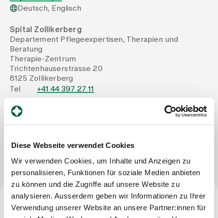
Deutsch, Englisch
Zuweisende
Spital Zollikerberg
Departement Pflegeexpertisen, Therapien und
Beratung
Events
Therapie-Zentrum
Trichtenhauserstrasse 20
8125 Zollikerberg
Über uns
Tel
+41 44 397 27 11
Mail
jyri.pesonen@therapie-zollikerberg.ch
Aktuelles
Nachricht schreiben
Diese Webseite verwendet Cookies
Jobs & Karriere
Wir verwenden Cookies, um Inhalte und Anzeigen zu
personalisieren, Funktionen für soziale Medien anbieten
zu können und die Zugriffe auf unsere Website zu
Kontakt
analysieren. Ausserdem geben wir Informationen zu Ihrer
Babygalerie
Verwendung unserer Website an unsere Partner:innen für
Beruf
Blog