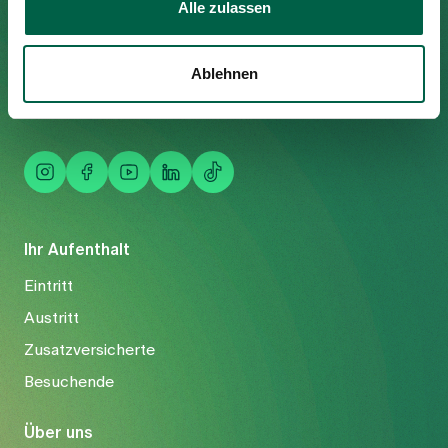
Alle zulassen
Trichtenhauserstrasse 20
8125 Zollikerberg
Tel
+41 44 397 21 11
Ablehnen
Fax
+41 44 397 21 12
Mail
info@spitalzollikerberg.ch
Ihr Aufenthalt
Eintritt
Austritt
Zusatzversicherte
Besuchende
Über uns