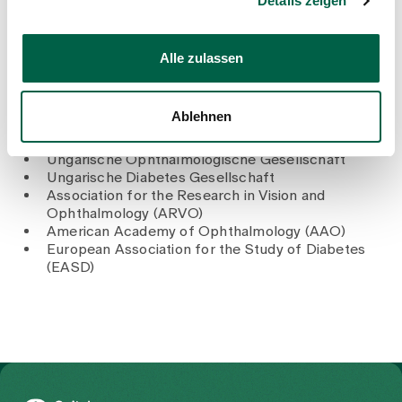
Universität Budapest, Ungarn
Details zeigen
Alle zulassen
Mitgliedschaften
Schweizerische Ophthalmologische Gesellschaft
Ablehnen
(SOG)
Ungarische Ärztekammer
Ungarische Ophthalmologische Gesellschaft
Ungarische Diabetes Gesellschaft
Association for the Research in Vision and
Ophthalmology (ARVO)
American Academy of Ophthalmology (AAO)
European Association for the Study of Diabetes
(EASD)
Zur Gesundheitswelt Zollikerberg