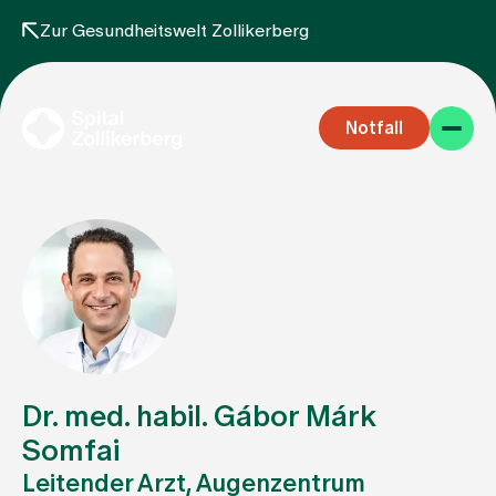
Zur Gesundheitswelt Zollikerberg
Notfall
Fachbereiche
Aufenthalt
Dr. med. habil. Gábor Márk
Somfai
Leitender Arzt, Augenzentrum
Team