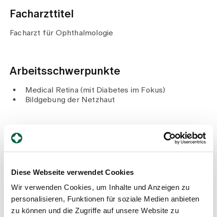
Medien
Publikationen
Facharzttitel
Facharzt für Ophthalmologie
Arbeitsschwerpunkte
Medical Retina (mit Diabetes im Fokus)
Bildgebung der Netzhaut
Beruflicher Werdegang
Seit 2021
Leitender Arzt, Augenzentrum Zollikerberg und
Diese Webseite verwendet Cookies
Augenklinik, Stadtspital Zürich
Seit 2020
Wir verwenden Cookies, um Inhalte und Anzeigen zu
Oberarzt, Augenklinik, Stadtspital Waid und Triemli
personalisieren, Funktionen für soziale Medien anbieten
2015 – 2020
zu können und die Zugriffe auf unsere Website zu
Oberarzt sowie Leiter der Aus- und Weiterbildung,