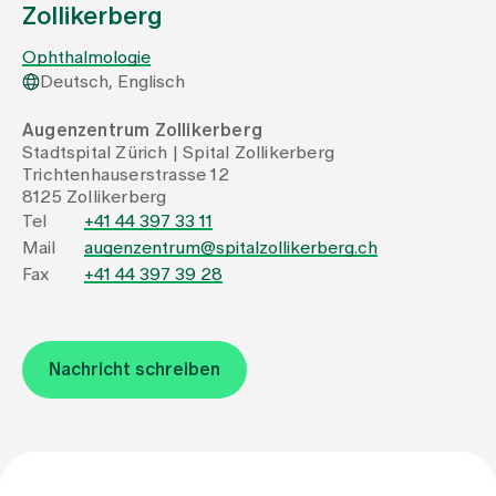
Zollikerberg
Zuweisende
Ophthalmologie
Deutsch, Englisch
Events
Augenzentrum Zollikerberg
Stadtspital Zürich | Spital Zollikerberg
Trichtenhauserstrasse 12
8125 Zollikerberg
Über uns
Tel
+41 44 397 33 11
Mail
augenzentrum@spitalzollikerberg.ch
Fax
+41 44 397 39 28
Aktuelles
Jobs & Karriere
Nachricht schreiben
Kontakt
Babygalerie
Blog